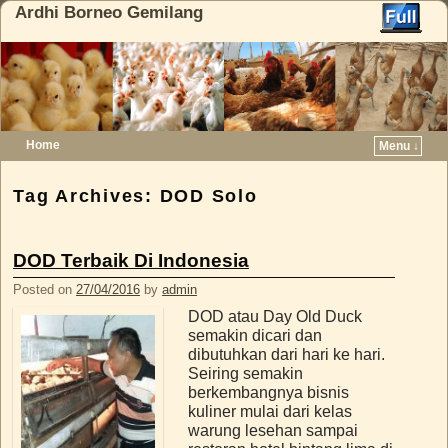
Ardhi Borneo Gemilang
Home
Menu ↓
Skip to primary content
Skip to secondary content
Tag Archives:
DOD Solo
DOD Terbaik Di Indonesia
Posted on
27/04/2016
by
admin
DOD atau Day Old Duck
semakin dicari dan
dibutuhkan dari hari ke hari.
Seiring semakin
berkembangnya bisnis
kuliner mulai dari kelas
warung lesehan sampai