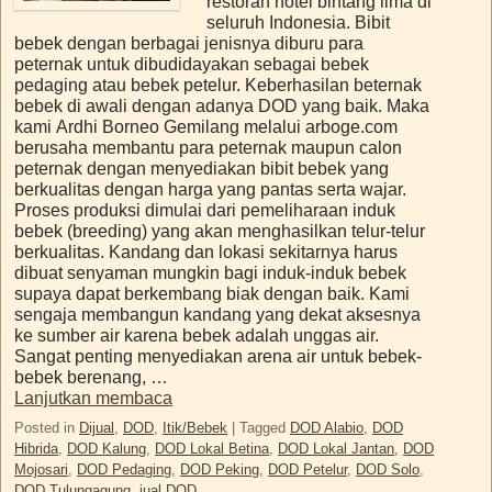
restoran hotel bintang lima di
seluruh Indonesia. Bibit
bebek dengan berbagai jenisnya diburu para
peternak untuk dibudidayakan sebagai bebek
pedaging atau bebek petelur. Keberhasilan beternak
bebek di awali dengan adanya DOD yang baik. Maka
kami Ardhi Borneo Gemilang melalui arboge.com
berusaha membantu para peternak maupun calon
peternak dengan menyediakan bibit bebek yang
berkualitas dengan harga yang pantas serta wajar.
Proses produksi dimulai dari pemeliharaan induk
bebek (breeding) yang akan menghasilkan telur-telur
berkualitas. Kandang dan lokasi sekitarnya harus
dibuat senyaman mungkin bagi induk-induk bebek
supaya dapat berkembang biak dengan baik. Kami
sengaja membangun kandang yang dekat aksesnya
ke sumber air karena bebek adalah unggas air.
Sangat penting menyediakan arena air untuk bebek-
bebek berenang, …
Lanjutkan membaca
Posted in
Dijual
,
DOD
,
Itik/Bebek
|
Tagged
DOD Alabio
,
DOD
Hibrida
,
DOD Kalung
,
DOD Lokal Betina
,
DOD Lokal Jantan
,
DOD
Mojosari
,
DOD Pedaging
,
DOD Peking
,
DOD Petelur
,
DOD Solo
,
DOD Tulungagung
,
jual DOD