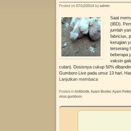
Posted on
07/12/2014
by
admin
Saat mema
(IBD). Pen
jumlah yan
fabricius,
kerugian y
terserang 
beberapa p
vaksin gab
cutan). Dosisnya cukup 50% dibandin
Gumboro Live pada umur 13 hari. Hany
Lanjutkan membaca
Posted in
Antibiotik
,
Ayam Broiler
,
Ayam Petel
virus gumboro