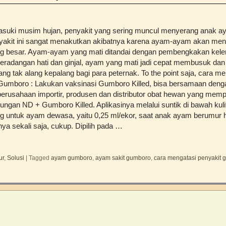
suki musim hujan, penyakit yang sering muncul menyerang anak 
yakit ini sangat menakutkan akibatnya karena ayam-ayam akan men
g besar. Ayam-ayam yang mati ditandai dengan pembengkakan kelen
 peradangan hati dan ginjal, ayam yang mati jadi cepat membusuk dan
ang tak alang kepalang bagi para peternak. To the point saja, cara 
Gumboro : Lakukan vaksinasi Gumboro Killed, bisa bersamaan denga
erusahaan importir, produsen dan distributor obat hewan yang memp
ungan ND + Gumboro Killed. Aplikasinya melalui suntik di bawah kuli
g untuk ayam dewasa, yaitu 0,25 ml/ekor, saat anak ayam berumur ha
a sekali saja, cukup. Dipilih pada …
ur
,
Solusi
|
Tagged
ayam gumboro
,
ayam sakit gumboro
,
cara mengatasi penyakit