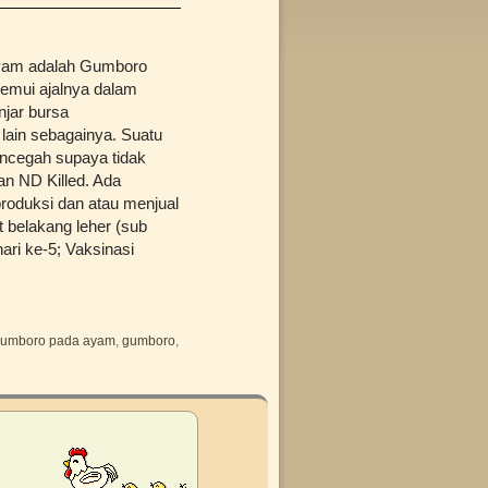
ayam adalah Gumboro
emui ajalnya dalam
jar bursa
 lain sebagainya. Suatu
mencegah supaya tidak
n ND Killed. Ada
roduksi dan atau menjual
t belakang leher (sub
ri ke-5; Vaksinasi
 gumboro pada ayam
,
gumboro
,