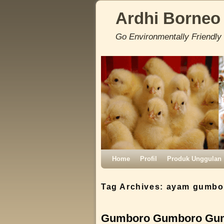
Ardhi Borneo
Go Environmentally Friendly
Skip to primary content
Skip to secondary content
Home
Profil
Produk Unggulan
Tag Archives:
ayam gumbo
Gumboro Gumboro Gum