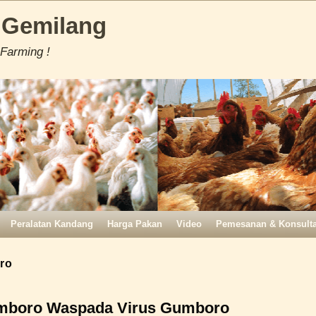
 Gemilang
 Farming !
Peralatan Kandang
Harga Pakan
Video
Pemesanan & Konsulta
ro
boro Waspada Virus Gumboro