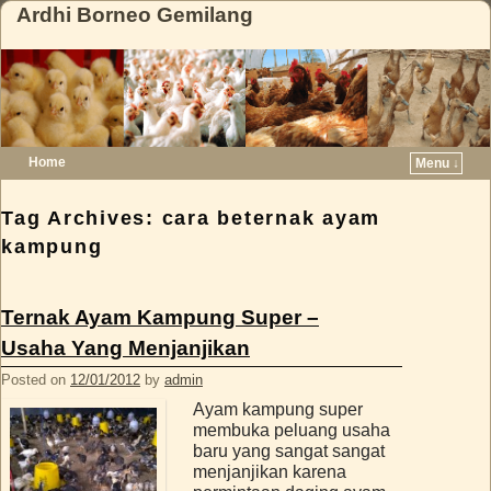
Ardhi Borneo Gemilang
Home
Menu ↓
Skip to primary content
Skip to secondary content
Tag Archives:
cara beternak ayam
kampung
Ternak Ayam Kampung Super –
Usaha Yang Menjanjikan
Posted on
12/01/2012
by
admin
Ayam kampung super
membuka peluang usaha
baru yang sangat sangat
menjanjikan karena