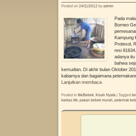
Posted on
24/11/2012
by
admin
Pada mala
Borneo Gem
pemesanan
Kampung Ke
Protexol, 
resi 81634
adanya itu
bahwa seja
kemudian. Di akhir bulan Oktober 2
kabarnya dan bagaimana peternakan
Lanjutkan membaca
Posted in
Itik/Bebek
,
Kisah Nyata
|
Tagged
be
karkas itik
,
pakan bebek murah
,
peternak be