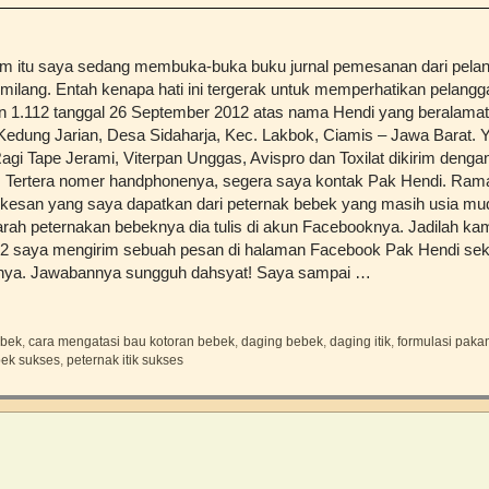
m itu saya sedang membuka-buka buku jurnal pemesanan dari pelan
ilang. Entah kenapa hati ini tergerak untuk memperhatikan pelang
 1.112 tanggal 26 September 2012 atas nama Hendi yang beralamat
dung Jarian, Desa Sidaharja, Kec. Lakbok, Ciamis – Jawa Barat. 
Ragi Tape Jerami, Viterpan Unggas, Avispro dan Toxilat dikirim den
. Tertera nomer handphonenya, segera saya kontak Pak Hendi. Rama
 kesan yang saya dapatkan dari peternak bebek yang masih usia mud
rah peternakan bebeknya dia tulis di akun Facebooknya. Jadilah ka
012 saya mengirim sebuah pesan di halaman Facebook Pak Hendi s
nya. Jawabannya sungguh dahsyat! Saya sampai …
bek
,
cara mengatasi bau kotoran bebek
,
daging bebek
,
daging itik
,
formulasi paka
bek sukses
,
peternak itik sukses