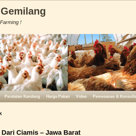
 Gemilang
 Farming !
Peralatan Kandang
Harga Pakan
Video
Pemesanan & Konsulta
k
Dari Ciamis – Jawa Barat