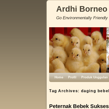
Ardhi Borneo
Go Environmentally Friendly
Skip to primary content
Skip to secondary content
Home
Profil
Produk Unggulan
Tag Archives:
daging bebe
Peternak Bebek Sukses 