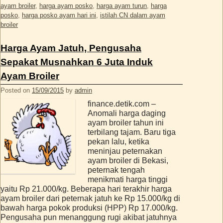
ayam broiler
,
harga ayam posko
,
harga ayam turun
,
harga
posko
,
harga posko ayam hari ini
,
istilah CN dalam ayam
broiler
Harga Ayam Jatuh, Pengusaha
Sepakat Musnahkan 6 Juta Induk
Ayam Broiler
Posted on
15/09/2015
by
admin
finance.detik.com –
Anomali harga daging
ayam broiler tahun ini
terbilang tajam. Baru tiga
pekan lalu, ketika
meninjau peternakan
ayam broiler di Bekasi,
peternak tengah
menikmati harga tinggi
yaitu Rp 21.000/kg. Beberapa hari terakhir harga
ayam broiler dari peternak jatuh ke Rp 15.000/kg di
bawah harga pokok produksi (HPP) Rp 17.000/kg.
Pengusaha pun menanggung rugi akibat jatuhnya