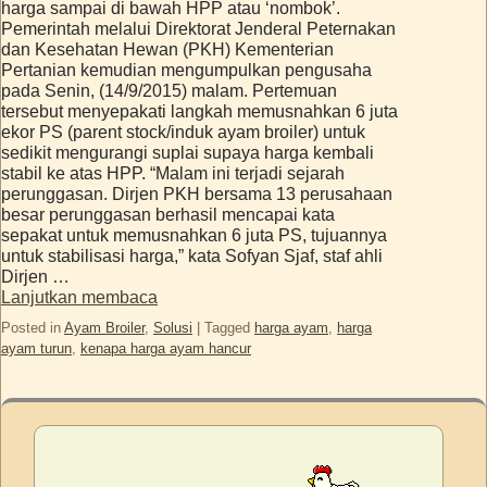
harga sampai di bawah HPP atau ‘nombok’.
Pemerintah melalui Direktorat Jenderal Peternakan
dan Kesehatan Hewan (PKH) Kementerian
Pertanian kemudian mengumpulkan pengusaha
pada Senin, (14/9/2015) malam. Pertemuan
tersebut menyepakati langkah memusnahkan 6 juta
ekor PS (parent stock/induk ayam broiler) untuk
sedikit mengurangi suplai supaya harga kembali
stabil ke atas HPP. “Malam ini terjadi sejarah
perunggasan. Dirjen PKH bersama 13 perusahaan
besar perunggasan berhasil mencapai kata
sepakat untuk memusnahkan 6 juta PS, tujuannya
untuk stabilisasi harga,” kata Sofyan Sjaf, staf ahli
Dirjen …
Lanjutkan membaca
Posted in
Ayam Broiler
,
Solusi
|
Tagged
harga ayam
,
harga
ayam turun
,
kenapa harga ayam hancur