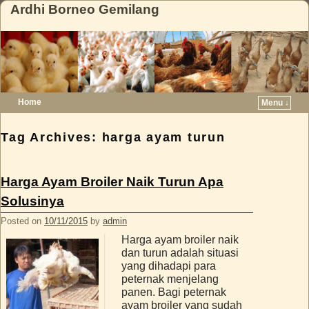
Ardhi Borneo Gemilang
Home
Menu ↓
Skip to primary content
Skip to secondary content
Tag Archives:
harga ayam turun
Harga Ayam Broiler Naik Turun Apa
Solusinya
Posted on
10/11/2015
by
admin
Harga ayam broiler naik
dan turun adalah situasi
yang dihadapi para
peternak menjelang
panen. Bagi peternak
ayam broiler yang sudah