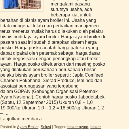
mengalami pasang
surutnya usaha, ada
beberapa kiat untuk
bertahan di bisnis ayam broiler ini. Usaha yang
tidak mengenal lelah dan perbaikan manajemen
terus menerus mutlak harus dilakukan oleh pelaku
bisnis budidaya ayam broiler. Harga ayam broiler di
pasaran saat ini sudah diterapkan sistem harga
posko. Harga posko adalah harga patokan yang
dapat dipakai oleh peternak sebagai harga dasar
untuk negosisasi dengan penangkap atau broker
ayam. Harga posko dikeluarkan dari meeting posko
yang dilakukan perusahaan-perusahaan besar
pelaku bisnis ayam broiler seperti : Japfa Comfeed,
Charoen Pokphand, Sierad Produce, Malindo dan
asosiasi perunggasan yang tergabung
dalam GOPAN (Gabungan Organisasi Peternak
Ayam Nasional). Contoh harga posko Jabodetabek
(Sabtu, 12 September 2015) Ukuran 0,8 – 1,0 =
19.000/kg Ukuran 1,0 – 1,2 = 18.500/kg Ukuran 1,2
– …
Lanjutkan membaca
Posted in
Ayam Broiler
,
Solusi
|
Tagged
broker ayam
,
broker