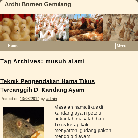
Ardhi Borneo Gemilang
Home
Menu ↓
Skip to primary content
Skip to secondary content
Tag Archives:
musuh alami
Teknik Pengendalian Hama Tikus
Tercanggih Di Kandang Ayam
Posted on
13/06/2014
by
admin
Masalah hama tikus di
kandang ayam petelur
bukanlah masalah baru.
Tikus kerap kali
menyatroni gudang pakan,
menggigiti ayam,