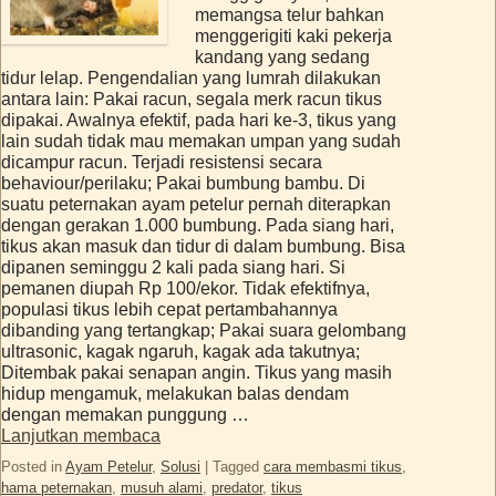
memangsa telur bahkan
menggerigiti kaki pekerja
kandang yang sedang
tidur lelap. Pengendalian yang lumrah dilakukan
antara lain: Pakai racun, segala merk racun tikus
dipakai. Awalnya efektif, pada hari ke-3, tikus yang
lain sudah tidak mau memakan umpan yang sudah
dicampur racun. Terjadi resistensi secara
behaviour/perilaku; Pakai bumbung bambu. Di
suatu peternakan ayam petelur pernah diterapkan
dengan gerakan 1.000 bumbung. Pada siang hari,
tikus akan masuk dan tidur di dalam bumbung. Bisa
dipanen seminggu 2 kali pada siang hari. Si
pemanen diupah Rp 100/ekor. Tidak efektifnya,
populasi tikus lebih cepat pertambahannya
dibanding yang tertangkap; Pakai suara gelombang
ultrasonic, kagak ngaruh, kagak ada takutnya;
Ditembak pakai senapan angin. Tikus yang masih
hidup mengamuk, melakukan balas dendam
dengan memakan punggung …
Lanjutkan membaca
Posted in
Ayam Petelur
,
Solusi
|
Tagged
cara membasmi tikus
,
hama peternakan
,
musuh alami
,
predator
,
tikus