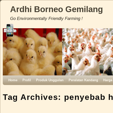
Ardhi Borneo Gemilang
Go Environmentally Friendly Farming !
Skip to primary content
Skip to secondary content
Home
Profil
Produk Unggulan
Peralatan Kandang
Harga
Tag Archives:
penyebab h