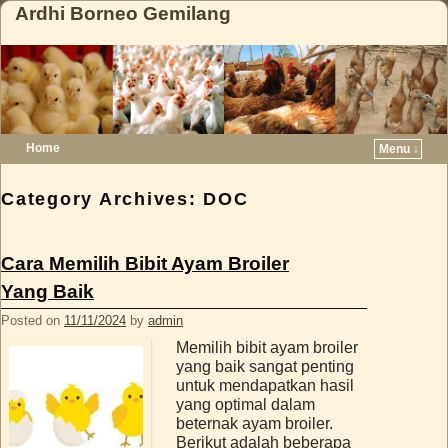
Ardhi Borneo Gemilang
Home
Menu ↓
Skip to primary content
Skip to secondary content
Category Archives:
DOC
Cara Memilih Bibit Ayam Broiler
Yang Baik
Posted on
11/11/2024
by
admin
Memilih bibit ayam broiler
yang baik sangat penting
untuk mendapatkan hasil
yang optimal dalam
beternak ayam broiler.
Berikut adalah beberapa