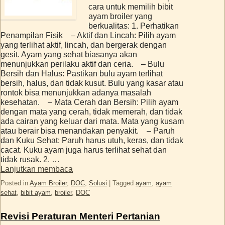
cara untuk memilih bibit
ayam broiler yang
berkualitas: 1. Perhatikan
Penampilan Fisik – Aktif dan Lincah: Pilih ayam
yang terlihat aktif, lincah, dan bergerak dengan
gesit. Ayam yang sehat biasanya akan
menunjukkan perilaku aktif dan ceria. – Bulu
Bersih dan Halus: Pastikan bulu ayam terlihat
bersih, halus, dan tidak kusut. Bulu yang kasar atau
rontok bisa menunjukkan adanya masalah
kesehatan. – Mata Cerah dan Bersih: Pilih ayam
dengan mata yang cerah, tidak memerah, dan tidak
ada cairan yang keluar dari mata. Mata yang kusam
atau berair bisa menandakan penyakit. – Paruh
dan Kuku Sehat: Paruh harus utuh, keras, dan tidak
cacat. Kuku ayam juga harus terlihat sehat dan
tidak rusak. 2. …
Lanjutkan membaca
Posted in
Ayam Broiler
,
DOC
,
Solusi
|
Tagged
ayam
,
ayam
sehat
,
bibit ayam
,
broiler
,
DOC
Revisi Peraturan Menteri Pertanian