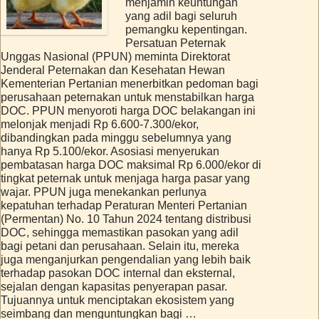
menjamin keuntungan
yang adil bagi seluruh
pemangku kepentingan.
Persatuan Peternak
Unggas Nasional (PPUN) meminta Direktorat
Jenderal Peternakan dan Kesehatan Hewan
Kementerian Pertanian menerbitkan pedoman bagi
perusahaan peternakan untuk menstabilkan harga
DOC. PPUN menyoroti harga DOC belakangan ini
melonjak menjadi Rp 6.600-7.300/ekor,
dibandingkan pada minggu sebelumnya yang
hanya Rp 5.100/ekor. Asosiasi menyerukan
pembatasan harga DOC maksimal Rp 6.000/ekor di
tingkat peternak untuk menjaga harga pasar yang
wajar. PPUN juga menekankan perlunya
kepatuhan terhadap Peraturan Menteri Pertanian
(Permentan) No. 10 Tahun 2024 tentang distribusi
DOC, sehingga memastikan pasokan yang adil
bagi petani dan perusahaan. Selain itu, mereka
juga menganjurkan pengendalian yang lebih baik
terhadap pasokan DOC internal dan eksternal,
sejalan dengan kapasitas penyerapan pasar.
Tujuannya untuk menciptakan ekosistem yang
seimbang dan menguntungkan bagi …