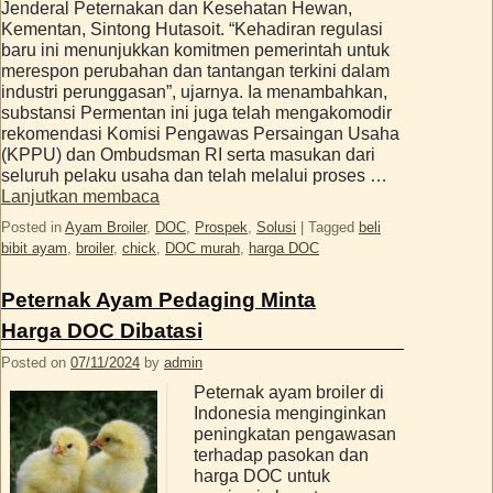
Jenderal Peternakan dan Kesehatan Hewan,
Kementan, Sintong Hutasoit. “Kehadiran regulasi
baru ini menunjukkan komitmen pemerintah untuk
merespon perubahan dan tantangan terkini dalam
industri perunggasan”, ujarnya. Ia menambahkan,
substansi Permentan ini juga telah mengakomodir
rekomendasi Komisi Pengawas Persaingan Usaha
(KPPU) dan Ombudsman RI serta masukan dari
seluruh pelaku usaha dan telah melalui proses …
Lanjutkan membaca
Posted in
Ayam Broiler
,
DOC
,
Prospek
,
Solusi
|
Tagged
beli
bibit ayam
,
broiler
,
chick
,
DOC murah
,
harga DOC
Peternak Ayam Pedaging Minta
Harga DOC Dibatasi
Posted on
07/11/2024
by
admin
Peternak ayam broiler di
Indonesia menginginkan
peningkatan pengawasan
terhadap pasokan dan
harga DOC untuk