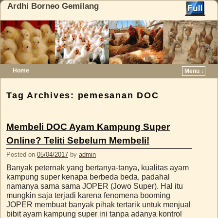
Ardhi Borneo Gemilang
Home
Menu ↓
Skip to primary content
Skip to secondary content
Tag Archives:
pemesanan DOC
Membeli DOC Ayam Kampung Super
Online? Teliti Sebelum Membeli!
Posted on
05/04/2017
by
admin
Banyak peternak yang bertanya-tanya, kualitas ayam
kampung super kenapa berbeda beda, padahal
namanya sama sama JOPER (Jowo Super). Hal itu
mungkin saja terjadi karena fenomena booming
JOPER membuat banyak pihak tertarik untuk menjual
bibit ayam kampung super ini tanpa adanya kontrol