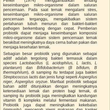
Perker (1974) menggambarkan tentang
keseimbangan mikro-organisme dalam saluran
pencernaan. Pada saat ternak mengalami stres,
keseimbangan mikro-organisme dalam saluran
pencernaan terganggu, mengakibatkan sistem
pertahanan tubuh menurun dan bakteri-bakteri
pathogen berkembang dengan cepat. Pemberian
probiotik dapat menjaga keseimbangan komposisi
mikro-organisme dalam sistem pencernaan ternak
berakibat meningkatnya daya cerna bahan pakan dan
menjaga kesehatan ternak.
Sebagian besar probiotik yang digunakan sebagai
aditif adalah tergolong bakteri termasuk dalam
species
Lactobacillus
(
L acidophilus, L lactis, L
plantarum
) dan
Bifidobacterium
(
B bifidum, B
thermophilum
), di samping itu terdapat juga bakteri
Streptococcus lactis
dan jenis fungi seperti
Aspergilus
niger
,
Aspergilus
oryzue
. Manfaat probiotik sebagai
bahan aditif ditunjukkan dengan meningkatnya
ketersediaan lemak dan protein bagi ternak, di
samping itu probiotik juga meningkatkan kandungan
vitamin B kompleks melalui fermentasi makanan.
Probiotik juga dapat meningkatkan kekebalan
(immunity), mencegah alergi makanan dan kanker