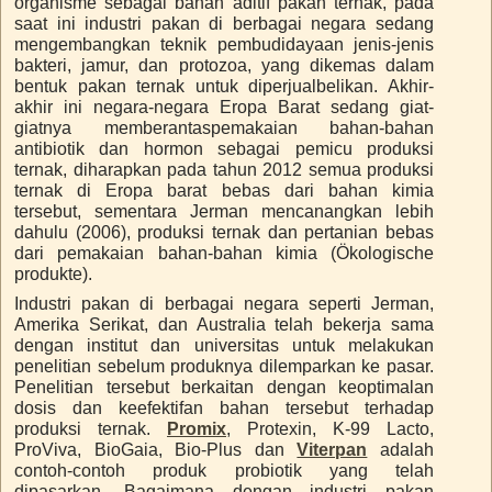
organisme sebagai bahan aditif pakan ternak, pada
saat ini industri pakan di berbagai negara sedang
mengembangkan teknik pembudidayaan jenis-jenis
bakteri, jamur, dan protozoa, yang dikemas dalam
bentuk pakan ternak untuk diperjualbelikan. Akhir-
akhir ini negara-negara Eropa Barat sedang giat-
giatnya memberantaspemakaian bahan-bahan
antibiotik dan hormon sebagai pemicu produksi
ternak, diharapkan pada tahun 2012 semua produksi
ternak di Eropa barat bebas dari bahan kimia
tersebut, sementara Jerman mencanangkan lebih
dahulu (2006), produksi ternak dan pertanian bebas
dari pemakaian bahan-bahan kimia (Ökologische
produkte).
Industri pakan di berbagai negara seperti Jerman,
Amerika Serikat, dan Australia telah bekerja sama
dengan institut dan universitas untuk melakukan
penelitian sebelum produknya dilemparkan ke pasar.
Penelitian tersebut berkaitan dengan keoptimalan
dosis dan keefektifan bahan tersebut terhadap
produksi ternak.
Promix
, Protexin, K-99 Lacto,
ProViva, BioGaia, Bio-Plus dan
Viterpan
adalah
contoh-contoh produk probiotik yang telah
dipasarkan. Bagaimana dengan industri pakan