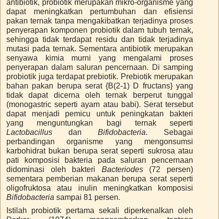
antibiotik, probiotik merupakan mikro-organisme yang
dapat meningkatkan pertumbuhan dan efisiensi
pakan ternak tanpa mengakibatkan terjadinya proses
penyerapan komponen probiotik dalam tubuh ternak,
sehingga tidak terdapat residu dan tidak terjadinya
mutasi pada ternak. Sementara antibiotik merupakan
senyawa kimia murni yang mengalami proses
penyerapan dalam saluran pencernaan. Di samping
probiotik juga terdapat prebiotik. Prebiotik merupakan
bahan pakan berupa serat {B(2-1) D fructans} yang
tidak dapat dicerna oleh ternak berperut tunggal
(monogastric seperti ayam atau babi). Serat tersebut
dapat menjadi pemicu untuk peningkatan bakteri
yang menguntungkan bagi ternak seperti
Lactobacillus
dan
Bifidobacteria
. Sebagai
perbandingan organisme yang mengonsumsi
karbohidrat bukan berupa serat seperti sukrosa atau
pati komposisi bakteria pada saluran pencernaan
didominasi oleh bakteri
Bacteriodes
(72 persen)
sementara pemberian makanan berupa serat seperti
oligofruktosa atau inulin meningkatkan komposisi
Bifidobacteria
sampai 81 persen.
Istilah probiotik pertama sekali diperkenalkan oleh