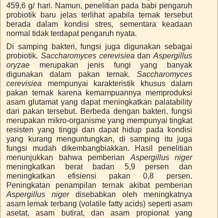
459,6 g/ hari. Namun, penelitian pada babi pengaruh
probiotik baru jelas terlihat apabila ternak tersebut
berada dalam kondisi stres, sementara keadaan
normal tidak terdapat pengaruh nyata.
Di samping bakteri, fungsi juga digunakan sebagai
probiotik.
Saccharomyces cerevisiea
dan
Aspergillus
oryzae
merupakan jenis fungi yang banyak
digunakan dalam pakan ternak.
Saccharomyces
cerevisiea
mempunyai karakteristik khusus dalam
pakan ternak karena kemampuannya memproduksi
asam glutamat yang dapat meningkatkan palatability
dari pakan tersebut. Berbeda dengan bakteri, fungsi
merupakan mikro-organisme yang mempunyai tingkat
resisten yang tinggi dan dapat hidup pada kondisi
yang kurang menguntungkan, di samping itu juga
fungsi mudah dikembangbiakkan. Hasil penelitian
menunjukkan bahwa pemberian
Aspergillus niger
meningkatkan berat badan 5,9 persen dan
meningkatkan efisiensi pakan 0,8 persen.
Peningkatan penampilan ternak akibat pemberian
Aspergillus niger
disebabkan oleh meningkatnya
asam lemak terbang (volatile fatty acids) seperti asam
asetat, asam butirat, dan asam propionat yang