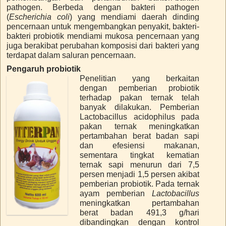
pathogen. Berbeda dengan bakteri pathogen
(
Escherichia coli
) yang mendiami daerah dinding
pencernaan untuk mengembangkan penyakit, bakteri-
bakteri probiotik mendiami mukosa pencernaan yang
juga berakibat perubahan komposisi dari bakteri yang
terdapat dalam saluran pencernaan.
Pengaruh probiotik
Penelitian yang berkaitan
dengan pemberian probiotik
terhadap pakan ternak telah
banyak dilakukan. Pemberian
Lactobacillus acidophilus pada
pakan ternak meningkatkan
pertambahan berat badan sapi
dan efesiensi makanan,
sementara tingkat kematian
ternak sapi menurun dari 7,5
persen menjadi 1,5 persen akibat
pemberian probiotik. Pada ternak
ayam pemberian
Lactobacillus
meningkatkan pertambahan
berat badan 491,3 g/hari
dibandingkan dengan kontrol