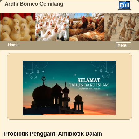
Ardhi Borneo Gemilang
Home
Menu ↓
Skip to primary content
Skip to secondary content
Probiotik Pengganti Antibiotik Dalam