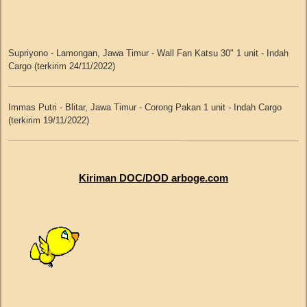
Selasa, 13 Agustus 2019
Supriyono - Lamongan, Jawa Timur - Wall Fan Katsu 30" 1 unit - Indah
Cargo (terkirim 24/11/2022)
Suryadi - Lumajang - Indah Cargo no.resi JBR1CS4612149
Ilham Cipta N - Gresik - Indah Cargo no.resi JBR1CS4612183
Immas Putri - Blitar, Jawa Timur - Corong Pakan 1 unit - Indah Cargo
Sumber Makmur - Pontianak - Indah Cargo no.resi JBR1CS4612214
(terkirim 19/11/2022)
Goden - Tangerang - Dakota Cargo no.resi 067082019A000305
Galih Ramanuri - Tasikmalaya - Dakota Cargo no.resi
067082019A000306
Budijono Sutikno - Tegal, Jawa Tengah - Tempat Makan Ayam 10 kg 50
set - Indah Cargo (terkirim 11/11/2022)
Kiriman DOC/DOD arboge.com
Senin, 12 Agustus 2019
Budijono Sutikno - Tegal, Jawa Tengah - Valve Assembly 20 pcs + Karet
Needle Valve 20 pcs + Bottle Hanger 20 pcs + Mechanism Only 20 set -
Lalu Agus Pariatna - Mataram - Indah Cargo no.resi JBR1CS4604450
J&T (terkirim 11/10/2022)
Maftuh - Malang - Indah Cargo no.resi JBR1CS4603907
Winarno - Sidoarjo - Kalog no.resi 68000A14768
Budijono Sutikno - Tegal, Jawa Tengah - Bottle Hanger 20 pcs + Saddle
Connector 10 set - J&T (terkirim 3/10/2022)
Ahad, 11 Agustus 2019 libur