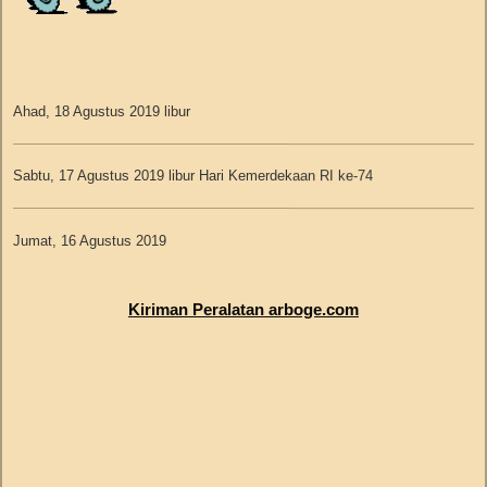
Ahad, 18 Agustus 2019 libur
Sabtu, 17 Agustus 2019 libur Hari Kemerdekaan RI ke-74
Jumat, 16 Agustus 2019
Ninis Harlina - Tangerang - Dakota Cargo no.resi 067082019A000377
Kiriman Peralatan arboge.com
Kamis, 15 Agustus 2019 libur
Rabu, 14 Agustus 2019
Ria Octavia - Solo - J&T no.resi JD0045983945