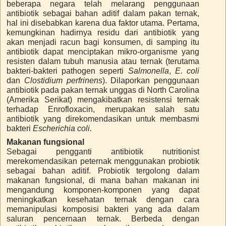
beberapa negara telah melarang penggunaan
antibiotik sebagai bahan aditif dalam pakan ternak,
hal ini disebabkan karena dua faktor utama. Pertama,
kemungkinan hadirnya residu dari antibiotik yang
akan menjadi racun bagi konsumen, di samping itu
antibiotik dapat menciptakan mikro-organisme yang
resisten dalam tubuh manusia atau ternak (terutama
bakteri-bakteri pathogen seperti
Salmonella
,
E. coli
dan
Clostidium perfrinens
). Dilaporkan penggunaan
antibiotik pada pakan ternak unggas di North Carolina
(Amerika Serikat) mengakibatkan resistensi ternak
terhadap Enrofloxacin, merupakan salah satu
antibiotik yang direkomendasikan untuk membasmi
bakteri
Escherichia coli.
Makanan fungsional
Sebagai pengganti antibiotik nutritionist
merekomendasikan peternak menggunakan probiotik
sebagai bahan aditif. Probiotik tergolong dalam
makanan fungsional, di mana bahan makanan ini
mengandung komponen-komponen yang dapat
meningkatkan kesehatan ternak dengan cara
memanipulasi komposisi bakteri yang ada dalam
saluran pencernaan ternak. Berbeda dengan