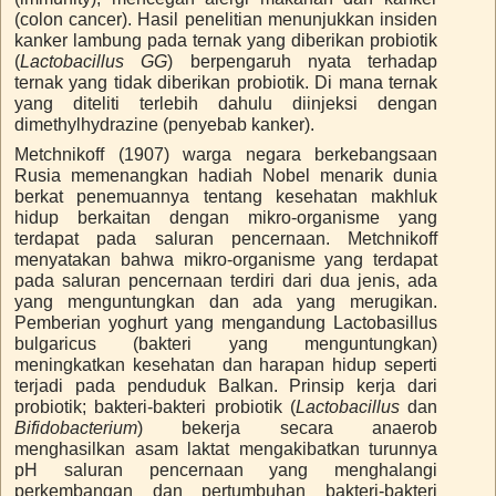
(colon cancer). Hasil penelitian menunjukkan insiden
kanker lambung pada ternak yang diberikan probiotik
(
Lactobacillus GG
) berpengaruh nyata terhadap
ternak yang tidak diberikan probiotik. Di mana ternak
yang diteliti terlebih dahulu diinjeksi dengan
dimethylhydrazine (penyebab kanker).
Metchnikoff (1907) warga negara berkebangsaan
Rusia memenangkan hadiah Nobel menarik dunia
berkat penemuannya tentang kesehatan makhluk
hidup berkaitan dengan mikro-organisme yang
terdapat pada saluran pencernaan. Metchnikoff
menyatakan bahwa mikro-organisme yang terdapat
pada saluran pencernaan terdiri dari dua jenis, ada
yang menguntungkan dan ada yang merugikan.
Pemberian yoghurt yang mengandung Lactobasillus
bulgaricus (bakteri yang menguntungkan)
meningkatkan kesehatan dan harapan hidup seperti
terjadi pada penduduk Balkan. Prinsip kerja dari
probiotik; bakteri-bakteri probiotik (
Lactobacillus
dan
Bifidobacterium
) bekerja secara anaerob
menghasilkan asam laktat mengakibatkan turunnya
pH saluran pencernaan yang menghalangi
perkembangan dan pertumbuhan bakteri-bakteri