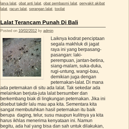
larva lalat
,
obat anti lalat
,
obat pembasmi lalat
,
penyakit akibat
lalat
,
racun lalat
,
serangan lalat
,
toxilat
Lalat Terancam Punah Di Bali
Posted on
10/02/2012
by
admin
Laiknya kodrat penciptaan
segala makhluk di jagat
raya ini yang berpasang-
pasangan: laki-
perempuan, jantan-betina,
siang-malam, suka-duka,
rugi-untung, wangi-bau,
demikian juga dengan
peternakan-lalat. Di mana
ada peternakan di situ ada lalat. Tak sekedar ada
melainkan berjuta-juta lalat bersumber dan
berkembang biak di lingkungan peternakan. Jika ini
disebut takdir lalu mau apa kita. Sementara kita
sangat membutuhkan hasil peternakan itu baik
berupa daging, telur, susu maupun kulitnya ya kita
harus ikhlas menerima kenyataan ini. Namun
begitu, ada hal yang bisa dan sah untuk dilakukan,