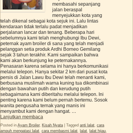
membasahi sepanjang
jalan beraspal
menyejukkan kota yang
telah dikenal sebagai kota sejuk ini. Lalu lintas
kendaraan tidak terlalu padat menjadikan
perjalanan lancar dan tenang. Beberapa hari
sebelumnya kami telah menghubungi Ibu Dewi,
peternak ayam broiler di sana yang telah menjadi
pelanggan setia produk Ardhi Borneo Gemilang
sejak 3 tahun terakhir. Kami sampaikan bahwa
kami akan berkunjung ke peternakannya.
Penasaran karena selama ini hanya berkomunikasi
melalui telepon. Hanya sekitar 2 km dari pusat kota
persis di Jalan Lawu Ibu Dewi telah menanti kami,
berbusana muslimah warna kuning tua dikombinasi
dengan bawahan putih dan kerudung putih
sebagaimana kami diberitahu melalui telepon. Ini
penting karena kami belum pernah bertemu. Sosok
wanita pengusaha ternak yang manis ini
menyambut kami dengan hangat. …
Lanjutkan membaca
Posted in
Ayam Broiler
,
Kisah Nyata
|
Tagged
anti lalat
,
cara
ampuh mengatasi lalat
,
cara membasmi lalat
,
lalat
,
lalat hijau
,