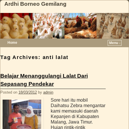
Ardhi Borneo Gemilang
Home
Menu ↓
Skip to primary content
Skip to secondary content
Tag Archives:
anti lalat
Belajar Menanggulangi Lalat Dari
Sepasang Pendekar
Posted on
18/03/2012
by
admin
Sore hari itu mobil
Daihatsu Zebra mengantar
kami memasuki daerah
Kepanjen di Kabupaten
Malang, Jawa Timur.
Hujan rintik-rintik