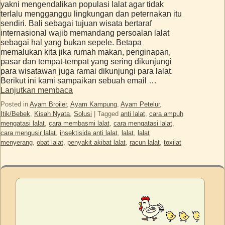
yakni mengendalikan populasi lalat agar tidak
terlalu mengganggu lingkungan dan peternakan itu
sendiri. Bali sebagai tujuan wisata bertaraf
internasional wajib memandang persoalan lalat
sebagai hal yang bukan sepele. Betapa
memalukan kita jika rumah makan, penginapan,
pasar dan tempat-tempat yang sering dikunjungi
para wisatawan juga ramai dikunjungi para lalat.
Berikut ini kami sampaikan sebuah email …
Lanjutkan membaca
Posted in
Ayam Broiler
,
Ayam Kampung
,
Ayam Petelur
,
Itik/Bebek
,
Kisah Nyata
,
Solusi
|
Tagged
anti lalat
,
cara ampuh
mengatasi lalat
,
cara membasmi lalat
,
cara mengatasi lalat
,
cara mengusir lalat
,
insektisida anti lalat
,
lalat
,
lalat
menyerang
,
obat lalat
,
penyakit akibat lalat
,
racun lalat
,
toxilat