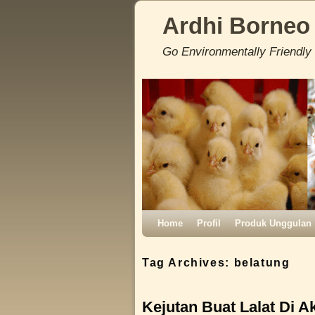
Ardhi Borneo
Go Environmentally Friendly
Skip to primary content
Skip to secondary content
Home
Profil
Produk Unggulan
Tag Archives:
belatung
Kejutan Buat Lalat Di A