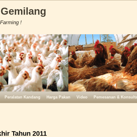
 Gemilang
 Farming !
Peralatan Kandang
Harga Pakan
Video
Pemesanan & Konsulta
khir Tahun 2011