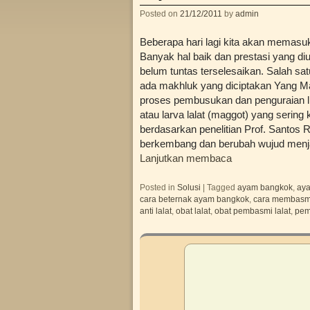
Posted on
21/12/2011
by
admin
Beberapa hari lagi kita akan memasu
Banyak hal baik dan prestasi yang di
belum tuntas terselesaikan. Salah sat
ada makhluk yang diciptakan Yang Ma
proses pembusukan dan penguraian li
atau larva lalat (maggot) yang sering 
berdasarkan penelitian Prof. Santos R
berkembang dan berubah wujud menjadi
Lanjutkan membaca
Posted in
Solusi
|
Tagged
ayam bangkok
,
ay
cara beternak ayam bangkok
,
cara membasmi
anti lalat
,
obat lalat
,
obat pembasmi lalat
,
pem