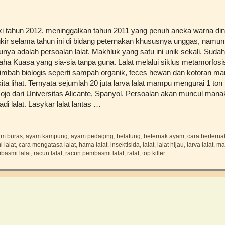
ki tahun 2012, meninggalkan tahun 2011 yang penuh aneka warna di
ukir selama tahun ini di bidang peternakan khususnya unggas, namun
unya adalah persoalan lalat. Makhluk yang satu ini unik sekali. Sud
ha Kuasa yang sia-sia tanpa guna. Lalat melalui siklus metamorfo
mbah biologis seperti sampah organik, feces hewan dan kotoran man
kita lihat. Ternyata sejumlah 20 juta larva lalat mampu mengurai 1 ton 
ojo dari Universitas Alicante, Spanyol. Persoalan akan muncul manaka
 lalat. Lasykar lalat lantas …
am buras
,
ayam kampung
,
ayam pedaging
,
belatung
,
beternak ayam
,
cara bertern
 lalat
,
cara mengatasa lalat
,
hama lalat
,
insektisida
,
lalat
,
lalat hijau
,
larva lalat
,
ma
basmi lalat
,
racun lalat
,
racun pembasmi lalat
,
ralat
,
top killer