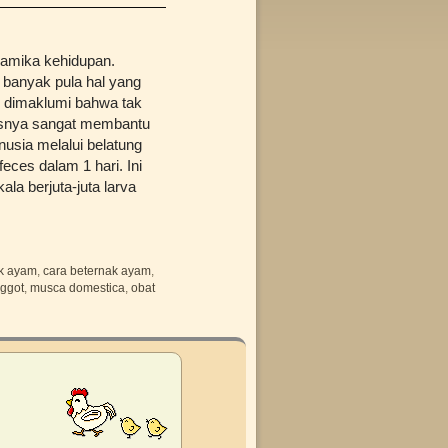
namika kehidupan.
 banyak pula hal yang
ah dimaklumi bahwa tak
sisnya sangat membantu
usia melalui belatung
feces dalam 1 hari. Ini
la berjuta-juta larva
ak ayam
,
cara beternak ayam
,
ggot
,
musca domestica
,
obat