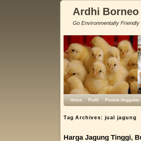
Ardhi Borneo
Go Environmentally Friendly
Skip to primary content
Skip to secondary content
Home
Profil
Produk Unggulan
Tag Archives:
jual jagung
Harga Jagung Tinggi, B