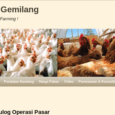
 Gemilang
 Farming !
Peralatan Kandang
Harga Pakan
Video
Pemesanan & Konsulta
ulog Operasi Pasar