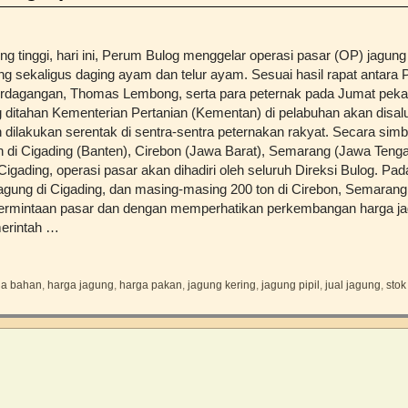
ng tinggi, hari ini, Perum Bulog menggelar operasi pasar (OP) jagung
ng sekaligus daging ayam dan telur ayam. Sesuai hasil rapat antar
rdagangan, Thomas Lembong, serta para peternak pada Jumat pekan 
 ditahan Kementerian Pertanian (Kementan) di pelabuhan akan disal
 dilakukan serentak di sentra-sentra peternakan rakyat. Secara simbol
n di Cigading (Banten), Cirebon (Jawa Barat), Semarang (Jawa Teng
Cigading, operasi pasar akan dihadiri oleh seluruh Direksi Bulog. Pad
jagung di Cigading, dan masing-masing 200 ton di Cirebon, Semaran
n permintaan pasar dan dengan memperhatikan perkembangan harga j
erintah …
ga bahan
,
harga jagung
,
harga pakan
,
jagung kering
,
jagung pipil
,
jual jagung
,
stok