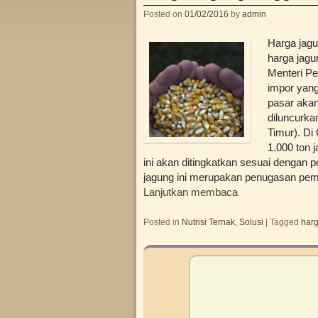
Posted on
01/02/2016
by
admin
Harga jagu
harga jagu
Menteri Pe
impor yang
pasar akan
diluncurka
Timur). Di 
1.000 ton 
ini akan ditingkatkan sesuai denga
jagung ini merupakan penugasan pem
Lanjutkan membaca
Posted in
Nutrisi Ternak
,
Solusi
|
Tagged
har