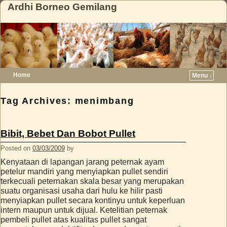
Ardhi Borneo Gemilang
Home
Menu ↓
Skip to primary content
Skip to secondary content
Tag Archives:
menimbang
Bibit, Bebet Dan Bobot Pullet
Posted on
03/03/2009
by
Kenyataan di lapangan jarang peternak ayam
petelur mandiri yang menyiapkan pullet sendiri
terkecuali peternakan skala besar yang merupakan
suatu organisasi usaha dari hulu ke hilir pasti
menyiapkan pullet secara kontinyu untuk keperluan
intern maupun untuk dijual. Ketelitian peternak
pembeli pullet atas kualitas pullet sangat