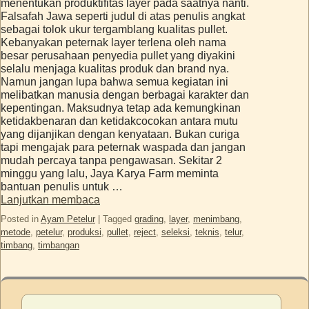
menentukan produktifitas layer pada saatnya nanti.
Falsafah Jawa seperti judul di atas penulis angkat
sebagai tolok ukur tergamblang kualitas pullet.
Kebanyakan peternak layer terlena oleh nama
besar perusahaan penyedia pullet yang diyakini
selalu menjaga kualitas produk dan brand nya.
Namun jangan lupa bahwa semua kegiatan ini
melibatkan manusia dengan berbagai karakter dan
kepentingan. Maksudnya tetap ada kemungkinan
ketidakbenaran dan ketidakcocokan antara mutu
yang dijanjikan dengan kenyataan. Bukan curiga
tapi mengajak para peternak waspada dan jangan
mudah percaya tanpa pengawasan. Sekitar 2
minggu yang lalu, Jaya Karya Farm meminta
bantuan penulis untuk …
Lanjutkan membaca
Posted in
Ayam Petelur
|
Tagged
grading
,
layer
,
menimbang
,
metode
,
petelur
,
produksi
,
pullet
,
reject
,
seleksi
,
teknis
,
telur
,
timbang
,
timbangan