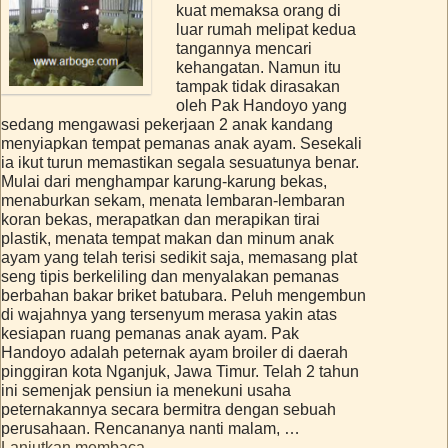
kuat memaksa orang di
luar rumah melipat kedua
tangannya mencari
kehangatan. Namun itu
tampak tidak dirasakan
oleh Pak Handoyo yang
sedang mengawasi pekerjaan 2 anak kandang
menyiapkan tempat pemanas anak ayam. Sesekali
ia ikut turun memastikan segala sesuatunya benar.
Mulai dari menghampar karung-karung bekas,
menaburkan sekam, menata lembaran-lembaran
koran bekas, merapatkan dan merapikan tirai
plastik, menata tempat makan dan minum anak
ayam yang telah terisi sedikit saja, memasang plat
seng tipis berkeliling dan menyalakan pemanas
berbahan bakar briket batubara. Peluh mengembun
di wajahnya yang tersenyum merasa yakin atas
kesiapan ruang pemanas anak ayam. Pak
Handoyo adalah peternak ayam broiler di daerah
pinggiran kota Nganjuk, Jawa Timur. Telah 2 tahun
ini semenjak pensiun ia menekuni usaha
peternakannya secara bermitra dengan sebuah
perusahaan. Rencananya nanti malam, …
Lanjutkan membaca