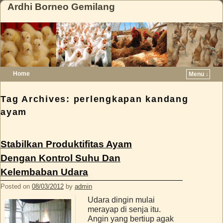
Ardhi Borneo Gemilang
Home
Menu ↓
Skip to primary content
Skip to secondary content
Tag Archives:
perlengkapan kandang
ayam
Stabilkan Produktifitas Ayam
Dengan Kontrol Suhu Dan
Kelembaban Udara
Posted on
08/03/2012
by
admin
Udara dingin mulai
merayap di senja itu.
Angin yang bertiup agak