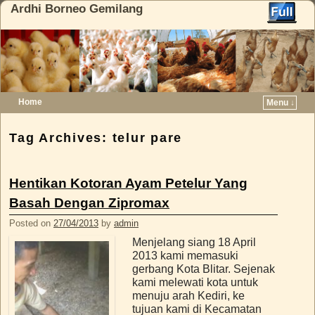
Ardhi Borneo Gemilang
Home
Menu ↓
Skip to primary content
Skip to secondary content
Tag Archives:
telur pare
Hentikan Kotoran Ayam Petelur Yang
Basah Dengan Zipromax
Posted on
27/04/2013
by
admin
Menjelang siang 18 April
2013 kami memasuki
gerbang Kota Blitar. Sejenak
kami melewati kota untuk
menuju arah Kediri, ke
tujuan kami di Kecamatan