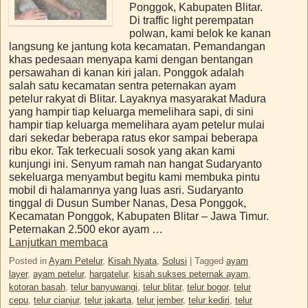
Ponggok, Kabupaten Blitar.
Di traffic light perempatan
polwan, kami belok ke kanan
langsung ke jantung kota kecamatan. Pemandangan
khas pedesaan menyapa kami dengan bentangan
persawahan di kanan kiri jalan. Ponggok adalah
salah satu kecamatan sentra peternakan ayam
petelur rakyat di Blitar. Layaknya masyarakat Madura
yang hampir tiap keluarga memelihara sapi, di sini
hampir tiap keluarga memelihara ayam petelur mulai
dari sekedar beberapa ratus ekor sampai beberapa
ribu ekor. Tak terkecuali sosok yang akan kami
kunjungi ini. Senyum ramah nan hangat Sudaryanto
sekeluarga menyambut begitu kami membuka pintu
mobil di halamannya yang luas asri. Sudaryanto
tinggal di Dusun Sumber Nanas, Desa Ponggok,
Kecamatan Ponggok, Kabupaten Blitar – Jawa Timur.
Peternakan 2.500 ekor ayam …
Lanjutkan membaca
Posted in
Ayam Petelur
,
Kisah Nyata
,
Solusi
|
Tagged
ayam
layer
,
ayam petelur
,
hargatelur
,
kisah sukses peternak ayam
,
kotoran basah
,
telur banyuwangi
,
telur blitar
,
telur bogor
,
telur
cepu
,
telur cianjur
,
telur jakarta
,
telur jember
,
telur kediri
,
telur