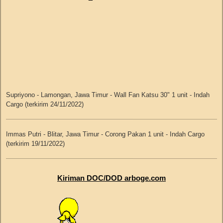
Rabu, 14 Agustus 2019
Ria Octavia - Solo - J&T no.resi JD0045983945
Selasa, 13 Agustus 2019
Supriyono - Lamongan, Jawa Timur - Wall Fan Katsu 30" 1 unit - Indah
Cargo (terkirim 24/11/2022)
Suryadi - Lumajang - Indah Cargo no.resi JBR1CS4612149
Ilham Cipta N - Gresik - Indah Cargo no.resi JBR1CS4612183
Immas Putri - Blitar, Jawa Timur - Corong Pakan 1 unit - Indah Cargo
Sumber Makmur - Pontianak - Indah Cargo no.resi JBR1CS4612214
(terkirim 19/11/2022)
Goden - Tangerang - Dakota Cargo no.resi 067082019A000305
Galih Ramanuri - Tasikmalaya - Dakota Cargo no.resi
067082019A000306
Budijono Sutikno - Tegal, Jawa Tengah - Tempat Makan Ayam 10 kg 50
set - Indah Cargo (terkirim 11/11/2022)
Kiriman DOC/DOD arboge.com
Senin, 12 Agustus 2019
Budijono Sutikno - Tegal, Jawa Tengah - Valve Assembly 20 pcs + Karet
Needle Valve 20 pcs + Bottle Hanger 20 pcs + Mechanism Only 20 set -
Lalu Agus Pariatna - Mataram - Indah Cargo no.resi JBR1CS4604450
J&T (terkirim 11/10/2022)