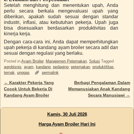
Setelah menghitung dan menentukan upah, Anda
perlu secara berkala mengevaluasi upah yang
diberikan, apakah sudah sesuai dengan standar
industri, inflasi, atau kebutuhan pekerja. Upah juga
bisa disesuaikan berdasarkan produktivitas dan
kinerja kerja.
Dengan cara-cara ini, Anda dapat memperhitungkan
upah pekerja di kandang ayam broiler secara adil dan
sesuai dengan regulasi yang berlaku.
Posted in
Ayam Broiler
,
Manajemen Peternakan
,
Solusi
Tagged
agrobisnis
,
ayam
,
kandang
,
pedaging
,
peternakan
,
produktifitas
,
ternak
,
unggas
permalink
←
Karakter Pekerja Yang
Berbagi Pengalaman Dalam
Post navigation
Cocok Untuk Bekerja Di
Memanusiakan Anak Kandang
Kandang Ayam Broiler
Secara Manusiawi
→
Kamis, 30 Juli 2026
Harga Ayam Broiler Hari Ini