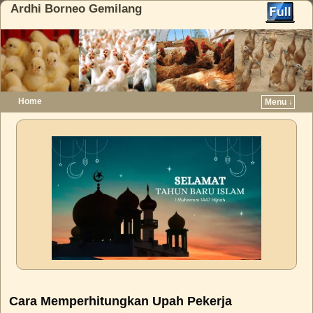
Ardhi Borneo Gemilang
Home
Menu ↓
Skip to primary content
Skip to secondary content
Cara Memperhitungkan Upah Pekerja