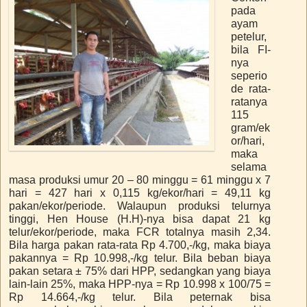
pada
ayam
petelur,
bila FI-
nya
seperio
de rata-
ratanya
115
gram/ek
or/hari,
maka
selama
masa produksi umur 20 – 80 minggu = 61 minggu x 7
hari = 427 hari x 0,115 kg/ekor/hari = 49,11 kg
pakan/ekor/periode. Walaupun produksi telurnya
tinggi, Hen House (H.H)-nya bisa dapat 21 kg
telur/ekor/periode, maka FCR totalnya masih 2,34.
Bila harga pakan rata-rata Rp 4.700,-/kg, maka biaya
pakannya = Rp 10.998,-/kg telur. Bila beban biaya
pakan setara ± 75% dari HPP, sedangkan yang biaya
lain-lain 25%, maka HPP-nya = Rp 10.998 x 100/75 =
Rp 14.664,-/kg telur. Bila peternak bisa