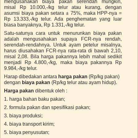
mengusahakan biaya pakan serendah mungkin,
misal Rp 10.000,-/kg telur atau kurang, dengan
asumsi biaya pakan setara ± 75%, maka HPP-nya =
Rp 13.333,-/kg telur. Ada penghematan yang luar
biasa banyaknya, Rp 1.331,-/kg telur.
Satu-satunya cara untuk menurunkan biaya pakan
adalah mengusahakan supaya FCR-nya rendah,
serendah-rendahnya. Untuk ayam petelur misalnya,
harus diusahakan FCR-nya rata-rata di bawah 2,10,
misal 2,08. Bila harga pakannya lebih mahal sedikit
menjadi Rp 4.800,-/kg, maka biaya pakannya Rp
9.984,-/kg telur.
Harap dibedakan antara
harga pakan
(Rp/kg pakan)
dengan
biaya pakan
(Rp/kg telur atau ayam hidup).
Harga pakan
dibentuk oleh :
1. harga bahan baku pakan;
2. formula pakan dan spesifikasi pakan;
3. biaya produksi;
4. biaya transport kirim;
5. biaya penyusutan;