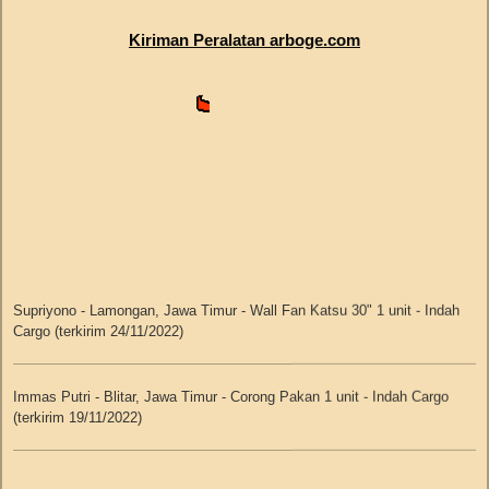
Ninis Harlina - Tangerang - Dakota Cargo no.resi 067082019A000377
Kiriman Peralatan arboge.com
Kamis, 15 Agustus 2019 libur
Rabu, 14 Agustus 2019
Ria Octavia - Solo - J&T no.resi JD0045983945
Selasa, 13 Agustus 2019
Supriyono - Lamongan, Jawa Timur - Wall Fan Katsu 30" 1 unit - Indah
Cargo (terkirim 24/11/2022)
Suryadi - Lumajang - Indah Cargo no.resi JBR1CS4612149
Ilham Cipta N - Gresik - Indah Cargo no.resi JBR1CS4612183
Immas Putri - Blitar, Jawa Timur - Corong Pakan 1 unit - Indah Cargo
Sumber Makmur - Pontianak - Indah Cargo no.resi JBR1CS4612214
(terkirim 19/11/2022)
Goden - Tangerang - Dakota Cargo no.resi 067082019A000305
Galih Ramanuri - Tasikmalaya - Dakota Cargo no.resi
067082019A000306
Budijono Sutikno - Tegal, Jawa Tengah - Tempat Makan Ayam 10 kg 50
set - Indah Cargo (terkirim 11/11/2022)