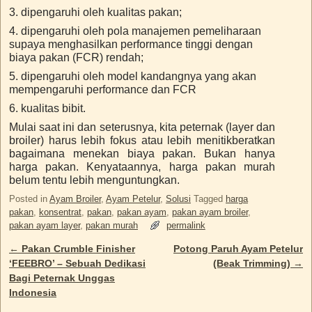
3. dipengaruhi oleh kualitas pakan;
4. dipengaruhi oleh pola manajemen pemeliharaan
supaya menghasilkan performance tinggi dengan
biaya pakan (FCR) rendah;
5. dipengaruhi oleh model kandangnya yang akan
mempengaruhi performance dan FCR
6. kualitas bibit.
Mulai saat ini dan seterusnya, kita peternak (layer dan
broiler) harus lebih fokus atau lebih menitikberatkan
bagaimana menekan biaya pakan. Bukan hanya
harga pakan. Kenyataannya, harga pakan murah
belum tentu lebih menguntungkan.
Posted in
Ayam Broiler
,
Ayam Petelur
,
Solusi
Tagged
harga
pakan
,
konsentrat
,
pakan
,
pakan ayam
,
pakan ayam broiler
,
pakan ayam layer
,
pakan murah
permalink
←
Pakan Crumble Finisher
Potong Paruh Ayam Petelur
Post navigation
‘FEEBRO’ – Sebuah Dedikasi
(Beak Trimming)
→
Bagi Peternak Unggas
Indonesia