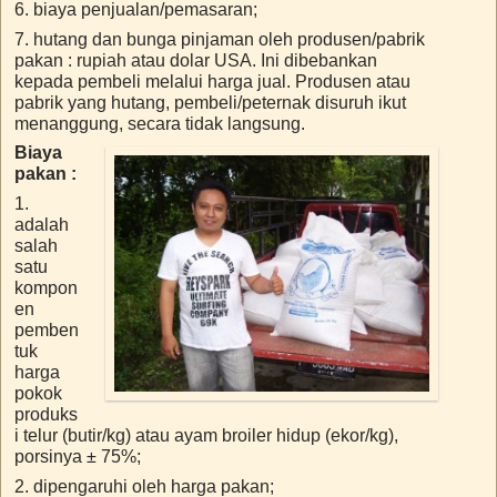
6. biaya penjualan/pemasaran;
7. hutang dan bunga pinjaman oleh produsen/pabrik
pakan : rupiah atau dolar USA. Ini dibebankan
kepada pembeli melalui harga jual. Produsen atau
pabrik yang hutang, pembeli/peternak disuruh ikut
menanggung, secara tidak langsung.
Biaya
pakan
:
1.
adalah
salah
satu
kompon
en
pemben
tuk
harga
pokok
produks
i telur (butir/kg) atau ayam broiler hidup (ekor/kg),
porsinya ± 75%;
2. dipengaruhi oleh harga pakan;