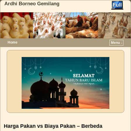
Ardhi Borneo Gemilang
Home
Menu ↓
Skip to primary content
Skip to secondary content
Harga Pakan vs Biaya Pakan – Berbeda