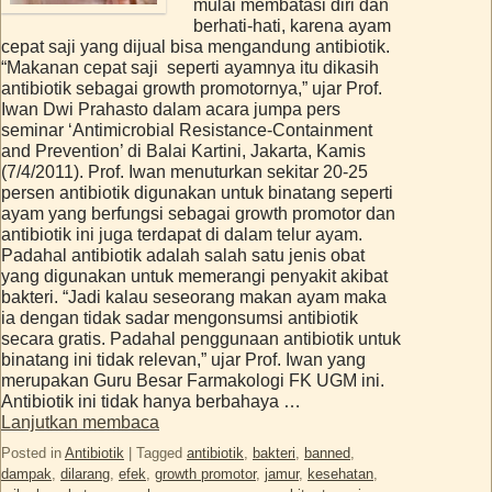
mulai membatasi diri dan
berhati-hati, karena ayam
cepat saji yang dijual bisa mengandung antibiotik.
“Makanan cepat saji seperti ayamnya itu dikasih
antibiotik sebagai growth promotornya,” ujar Prof.
Iwan Dwi Prahasto dalam acara jumpa pers
seminar ‘Antimicrobial Resistance-Containment
and Prevention’ di Balai Kartini, Jakarta, Kamis
(7/4/2011). Prof. Iwan menuturkan sekitar 20-25
persen antibiotik digunakan untuk binatang seperti
ayam yang berfungsi sebagai growth promotor dan
antibiotik ini juga terdapat di dalam telur ayam.
Padahal antibiotik adalah salah satu jenis obat
yang digunakan untuk memerangi penyakit akibat
bakteri. “Jadi kalau seseorang makan ayam maka
ia dengan tidak sadar mengonsumsi antibiotik
secara gratis. Padahal penggunaan antibiotik untuk
binatang ini tidak relevan,” ujar Prof. Iwan yang
merupakan Guru Besar Farmakologi FK UGM ini.
Antibiotik ini tidak hanya berbahaya …
Lanjutkan membaca
Posted in
Antibiotik
|
Tagged
antibiotik
,
bakteri
,
banned
,
dampak
,
dilarang
,
efek
,
growth promotor
,
jamur
,
kesehatan
,