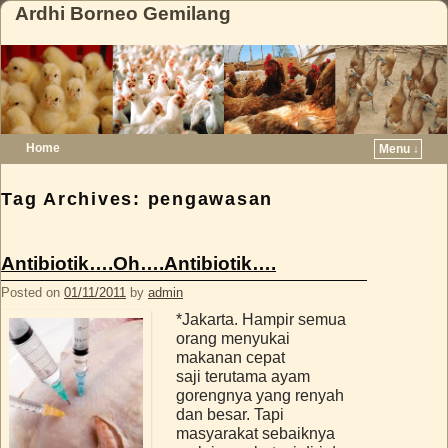
Ardhi Borneo Gemilang
Home
Menu ↓
Skip to primary content
Skip to secondary content
Tag Archives:
pengawasan
Antibiotik….Oh….Antibiotik….
Posted on
01/11/2011
by
admin
*Jakarta. Hampir semua
orang menyukai
makanan cepat
saji terutama ayam
gorengnya yang renyah
dan besar. Tapi
masyarakat sebaiknya