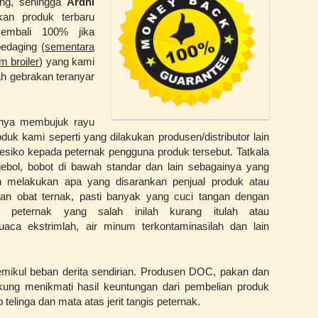
ing, sehingga
Ardhi
kan produk terbaru
embali 100% jika
edaging (
sementara
m broiler
) yang kami
lah gebrakan teranyar
anya membujuk rayu
uk kami seperti yang dilakukan produsen/distributor lain
siko kepada peternak pengguna produk tersebut. Tatkala
jebol, bobot di bawah standar dan lain sebagainya yang
h melakukan apa yang disarankan penjual produk atau
aan obat ternak, pasti banyak yang cuci tangan dengan
peternak yang salah inilah kurang itulah atau
ca ekstrimlah, air minum terkontaminasilah dan lain
mikul beban derita sendirian. Produsen DOC, pakan dan
kung menikmati hasil keuntungan dari pembelian produk
elinga dan mata atas jerit tangis peternak.