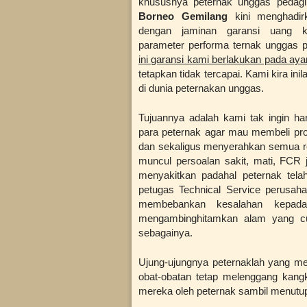
khususnya peternak unggas pedag
Borneo Gemilang
kini menghadir
dengan jaminan garansi uang k
parameter performa ternak unggas p
ini garansi kami berlakukan pada aya
tetapkan tidak tercapai. Kami kira ini
di dunia peternakan unggas.
Tujuannya adalah kami tak ingin h
para peternak agar mau membeli prod
dan sekaligus menyerahkan semua re
muncul persoalan sakit, mati, FCR 
menyakitkan padahal peternak tela
petugas Technical Service perusah
membebankan kesalahan kepada 
mengambinghitamkan alam yang cua
sebagainya.
Ujung-ujungnya peternaklah yang me
obat-obatan tetap melenggang kang
mereka oleh peternak sambil menutup t