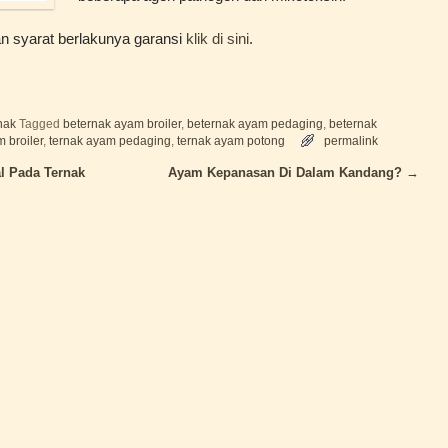
an syarat berlakunya garansi
klik di sini
.
nak
Tagged
beternak ayam broiler
,
beternak ayam pedaging
,
beternak
 broiler
,
ternak ayam pedaging
,
ternak ayam potong
permalink
l Pada Ternak
Ayam Kepanasan Di Dalam Kandang?
→