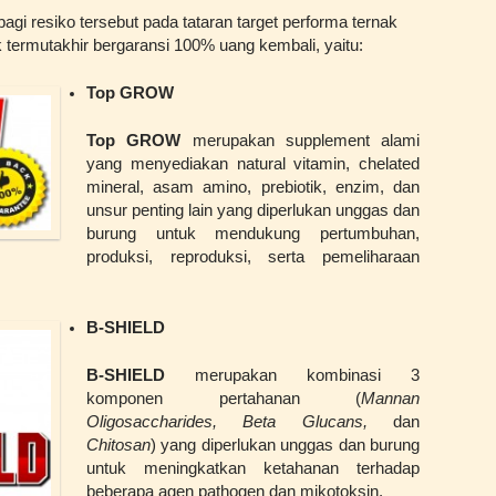
bagi resiko tersebut pada tataran target performa ternak
 termutakhir bergaransi 100% uang kembali, yaitu:
Top GROW
Top GROW
merupakan supplement alami
yang menyediakan natural vitamin, chelated
mineral, asam amino, prebiotik, enzim, dan
unsur penting lain yang diperlukan unggas dan
burung untuk mendukung pertumbuhan,
produksi, reproduksi, serta pemeliharaan
B-SHIELD
B-SHIELD
merupakan kombinasi 3
komponen pertahanan (
Mannan
Oligosaccharides, Beta Glucans,
dan
Chitosan
) yang diperlukan unggas dan burung
untuk meningkatkan ketahanan terhadap
beberapa agen pathogen dan mikotoksin.