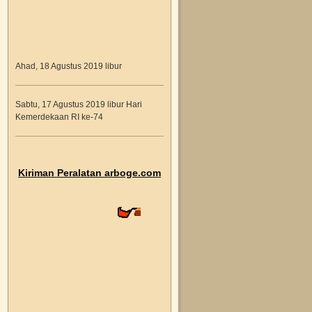
Ahad, 18 Agustus 2019 libur
Sabtu, 17 Agustus 2019 libur Hari
Kemerdekaan RI ke-74
Jumat, 16 Agustus 2019
Kiriman Peralatan arboge.com
Ninis Harlina - Tangerang - Dakota
Cargo no.resi 067082019A000377
Kamis, 15 Agustus 2019 libur
Rabu, 14 Agustus 2019
Ria Octavia - Solo - J&T no.resi