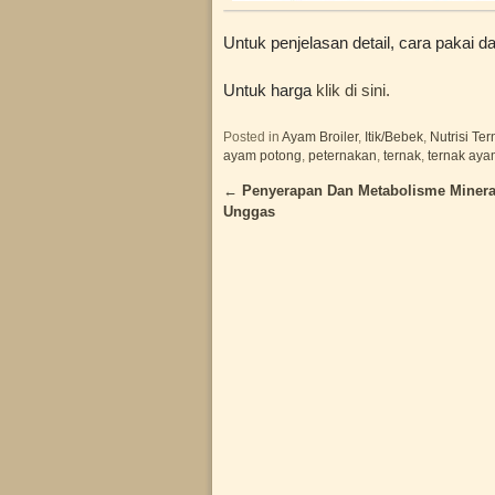
Untuk penjelasan detail, cara pakai d
Untuk harga
klik di sini.
Posted in
Ayam Broiler
,
Itik/Bebek
,
Nutrisi Ter
ayam potong
,
peternakan
,
ternak
,
ternak ayam
←
Penyerapan Dan Metabolisme Minera
Post navigation
Unggas