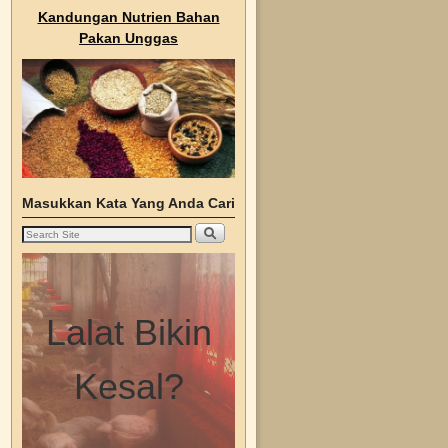
Kandungan Nutrien Bahan
Pakan Unggas
Masukkan Kata Yang Anda Cari
Lalat Bikin
Kesal?