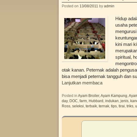
Posted on
13/08/2011
by
admin
Hidup adal
usaha pete
mengurusi 
keuntungan
kini mari 
merupakan b
spiritual, h
mengontrol
otak kanan. Peternak adalah pengusa
bisa menjadi peternak tangguh dan 
Lanjutkan membaca
Posted in
Ayam Broiler
,
Ayam Kampung
,
Ayam
day
,
DOC
,
farm
,
Hubbard
,
indukan
,
jenis
,
kan
Ross
,
seleksi
,
terbaik
,
ternak
,
tips
,
tirai
,
triks
,