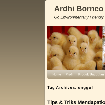
Ardhi Borneo
Go Environmentally Friendly
Skip to primary content
Skip to secondary content
Home
Profil
Produk Unggulan
Tag Archives:
unggul
Tips & Triks Mendapat