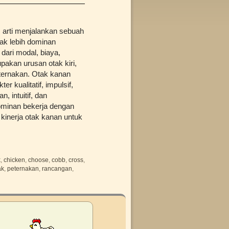
m arti menjalankan sebuah
nak lebih dominan
dari modal, biaya,
pakan urusan otak kiri,
peternakan. Otak kanan
r kualitatif, impulsif,
an, intuitif, dan
dominan bekerja dengan
kinerja otak kanan untuk
k
,
chicken
,
choose
,
cobb
,
cross
,
ak
,
peternakan
,
rancangan
,