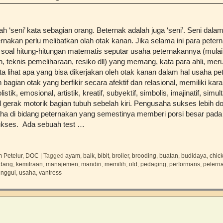
ah ‘seni’ kata sebagian orang. Beternak adalah juga ‘seni’. Seni dala
rnakan perlu melibatkan olah otak kanan. Jika selama ini para peter
soal hitung-hitungan matematis seputar usaha peternakannya (mulai 
, teknis pemeliharaan, resiko dll) yang memang, kata para ahli, meru
kita lihat apa yang bisa dikerjakan oleh otak kanan dalam hal usaha 
agian otak yang berfikir secara afektif dan relasional, memiliki karakte
olistik, emosional, artistik, kreatif, subyektif, simbolis, imajinatif, simult
 gerak motorik bagian tubuh sebelah kiri. Pengusaha sukses lebih 
ha di bidang peternakan yang semestinya memberi porsi besar pada 
sukses. Ada sebuah test …
 Petelur
,
DOC
|
Tagged
ayam
,
baik
,
bibit
,
broiler
,
brooding
,
buatan
,
budidaya
,
chic
dang
,
kemitraan
,
manajemen
,
mandiri
,
memilih
,
old
,
pedaging
,
performans
,
petern
unggul
,
usaha
,
vantress