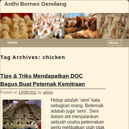
Ardhi Borneo Gemilang
Home
Menu ↓
Skip to primary content
Skip to secondary content
Tag Archives:
chicken
Tips & Triks Mendapatkan DOC
Bagus Buat Peternak Kemitraan
Posted on
13/08/2011
by
admin
Hidup adalah ‘seni’ kata
sebagian orang. Beternak
adalah juga ‘seni’. Seni
dalam arti menjalankan
sebuah usaha peternakan
perlu melibatkan olah otak