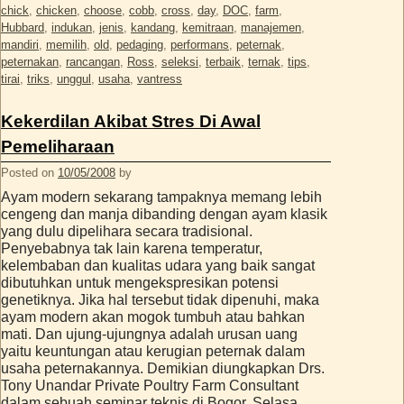
chick
,
chicken
,
choose
,
cobb
,
cross
,
day
,
DOC
,
farm
,
Hubbard
,
indukan
,
jenis
,
kandang
,
kemitraan
,
manajemen
,
mandiri
,
memilih
,
old
,
pedaging
,
performans
,
peternak
,
peternakan
,
rancangan
,
Ross
,
seleksi
,
terbaik
,
ternak
,
tips
,
tirai
,
triks
,
unggul
,
usaha
,
vantress
Kekerdilan Akibat Stres Di Awal
Pemeliharaan
Posted on
10/05/2008
by
Ayam modern sekarang tampaknya memang lebih
cengeng dan manja dibanding dengan ayam klasik
yang dulu dipelihara secara tradisional.
Penyebabnya tak lain karena temperatur,
kelembaban dan kualitas udara yang baik sangat
dibutuhkan untuk mengekspresikan potensi
genetiknya. Jika hal tersebut tidak dipenuhi, maka
ayam modern akan mogok tumbuh atau bahkan
mati. Dan ujung-ujungnya adalah urusan uang
yaitu keuntungan atau kerugian peternak dalam
usaha peternakannya. Demikian diungkapkan Drs.
Tony Unandar Private Poultry Farm Consultant
dalam sebuah seminar teknis di Bogor, Selasa