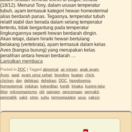
(18/12). Menurut Tony, dalam urusan temperatur
tubuh, ayam termasuk kategori hewan homeotermal
alias berdarah panas. Tegasnya, temperatur tubuh
relatif stabil dan berada dalam selang temperatur
tertentu, tidak bergantung pada temperatur
lingkungannya seperti hewan berdarah dingin.
Akan tetapi, dalam hirarki hewan bertulang
belakang (vertebrata), ayam termasuk dalam kelas
Aves (bangsa burung) yang merupakan kelas
peralihan antara hewan berdarah …
Lanjutkan membaca
Posted in
DOC
|
Tagged
abnormal
,
air minum
,
anak ayam
,
Aves
,
awal
,
ayam umur sehari
,
brooding
,
buatan
,
chick
,
chicken
,
day
,
defekasi
,
dehidrasi
,
DOC
,
hipoglisemia
,
homeotermal
,
indukan
,
kekerdilan
,
kerdil
,
kloaka
,
kuning telur
,
litter
,
mikroorganisme
,
old
,
patogen
,
pencernaan
,
penyakit
,
peristaltik
,
sakit
,
stres
,
suhu
,
termoregulator
,
usus
,
vaksin