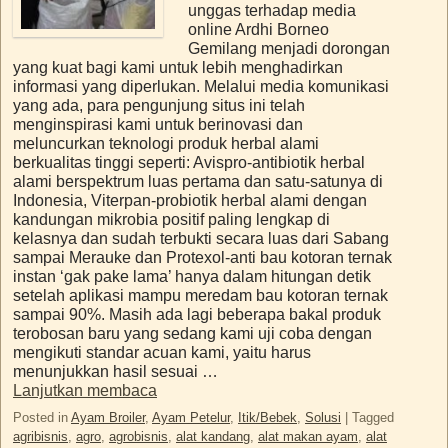
unggas terhadap media
online Ardhi Borneo
Gemilang menjadi dorongan
yang kuat bagi kami untuk lebih menghadirkan
informasi yang diperlukan. Melalui media komunikasi
yang ada, para pengunjung situs ini telah
menginspirasi kami untuk berinovasi dan
meluncurkan teknologi produk herbal alami
berkualitas tinggi seperti: Avispro-antibiotik herbal
alami berspektrum luas pertama dan satu-satunya di
Indonesia, Viterpan-probiotik herbal alami dengan
kandungan mikrobia positif paling lengkap di
kelasnya dan sudah terbukti secara luas dari Sabang
sampai Merauke dan Protexol-anti bau kotoran ternak
instan ‘gak pake lama’ hanya dalam hitungan detik
setelah aplikasi mampu meredam bau kotoran ternak
sampai 90%. Masih ada lagi beberapa bakal produk
terobosan baru yang sedang kami uji coba dengan
mengikuti standar acuan kami, yaitu harus
menunjukkan hasil sesuai …
Lanjutkan membaca
Posted in
Ayam Broiler
,
Ayam Petelur
,
Itik/Bebek
,
Solusi
|
Tagged
agribisnis
,
agro
,
agrobisnis
,
alat kandang
,
alat makan ayam
,
alat