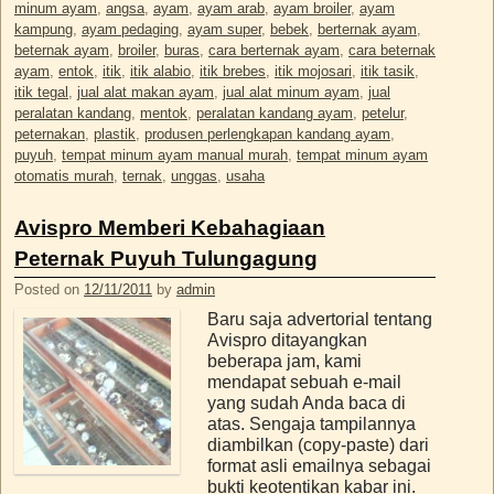
minum ayam
,
angsa
,
ayam
,
ayam arab
,
ayam broiler
,
ayam
kampung
,
ayam pedaging
,
ayam super
,
bebek
,
berternak ayam
,
beternak ayam
,
broiler
,
buras
,
cara berternak ayam
,
cara beternak
ayam
,
entok
,
itik
,
itik alabio
,
itik brebes
,
itik mojosari
,
itik tasik
,
itik tegal
,
jual alat makan ayam
,
jual alat minum ayam
,
jual
peralatan kandang
,
mentok
,
peralatan kandang ayam
,
petelur
,
peternakan
,
plastik
,
produsen perlengkapan kandang ayam
,
puyuh
,
tempat minum ayam manual murah
,
tempat minum ayam
otomatis murah
,
ternak
,
unggas
,
usaha
Avispro Memberi Kebahagiaan
Peternak Puyuh Tulungagung
Posted on
12/11/2011
by
admin
Baru saja advertorial tentang
Avispro ditayangkan
beberapa jam, kami
mendapat sebuah e-mail
yang sudah Anda baca di
atas. Sengaja tampilannya
diambilkan (copy-paste) dari
format asli emailnya sebagai
bukti keotentikan kabar ini.