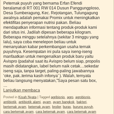
Peternak puyuh yang bernama Erfan Efendi
beralamat di RT 001 RW 014 Dusun Panggungploso,
Desa Sumberagung, Kec. Rejotangan, Tulungagung
awalnya adalah pemakai Promix untuk meningkatkan
efektifitas penyerapan nutrisi pakan. Beliau
mendapatkan informasi tentang produk-produk kami
dari situs ini. Jadilah dipesan beberapa kilogram.
Beberapa minggu setelahnya (sekitar 3 minggu yang
lalu), saya coba menelepon beliau untuk
menanyakan kabar perkembangan usaha ternak
puyuhnya. Kesempatan ini pula saya iseng-iseng
manfaatkan untuk mengenalkan produk baru yaitu
Avispro (padahal saat itu Avispro belum siap, propolis
masih didatangkan, label belum naik cetak…sekedar
iseng saja, tanpa target, paling-paling jawabannya
‘oke, pak..terima kasih infonya’ ). Walah, ternyata
beliau langsung menyatakan,”Saya pesan satu box,
…
Lanjutkan membaca
Posted in
Kisah Nyata
|
Tagged
agribisnis
,
agro
,
agrobisnis
,
antibiotik
,
antibiotik alami
,
ayam
,
ayam bangkok
,
bakteri
,
berternak ayam
,
beternak ayam
,
broiler
,
buras
,
burung puyuh
,
cara berternak ayam
,
cara beternak ayam
,
cara beternak ayam