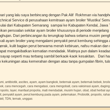
ari yang lalu saya berbincang dengan Pak Alif Rokhman via handphon
chnical Service di perusahaan kemitraan ayam broiler ‘Mustika’ Se
mulai dari Kabupaten Semarang sampai ke Kabupaten Kendal, Jawa
kan persoalan sekitar ayam broiler khususnya di periode menjelang 
ghujan. Dari perbincangan itu terungkap bahwa selama musim peng
ali ayam broiler yang mengalami penyakit perut kembung sehingga ay
erak, kulit bagian perut berwarna merah kebiruan, nafsu makan dan
apat mengakibatkan kematian mendadak. Matinya pun dalam keadaan
ayap seperti mau terbang sambil berkaok-kaok kesakitan. Dari has
 kekuningan atau kemerahan dengan atau tanpa gumpalan fibrin, tula
ami
,
antibiotik
,
ascites
,
ayam
,
ayam bangkok
,
beternak ayam
,
beternak bebek
,
broil
bek
,
cara mencegah
,
cara mengatasi
,
cara mengobati
,
cara vaksinasi ayam
,
daging
ropolis
,
layer
,
manfaat propolia
,
mati mendadak
,
musim hujan
,
obat
,
obat herbal a
t
,
penyakit ayam
,
perut kembung pada ayam
,
peternakan
,
Probiotik
,
propolis
,
rahas
kit
,
TDN
,
ternak
,
unggas