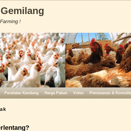
 Gemilang
 Farming !
Peralatan Kandang
Harga Pakan
Video
Pemesanan & Konsulta
dak
rlentang?