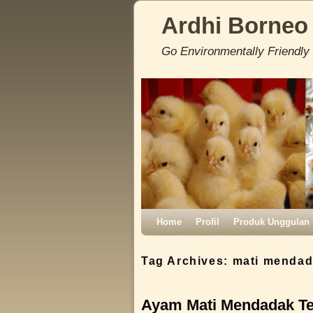
Ardhi Borneo
Go Environmentally Friendly
Skip to primary content
Skip to secondary content
Home
Profil
Produk Unggulan
Tag Archives:
mati menda
Ayam Mati Mendadak Te