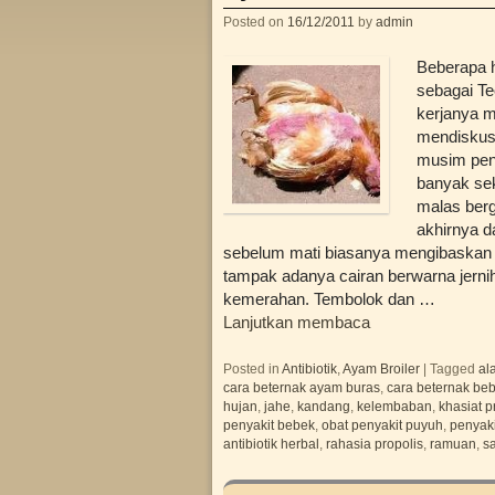
Posted on
16/12/2011
by
admin
Beberapa h
sebagai Te
kerjanya 
mendiskusi
musim pen
banyak sek
malas berg
akhirnya d
sebelum mati biasanya mengibaskan s
tampak adanya cairan berwarna jernih
kemerahan. Tembolok dan …
Lanjutkan membaca
Posted in
Antibiotik
,
Ayam Broiler
|
Tagged
al
cara beternak ayam buras
,
cara beternak be
hujan
,
jahe
,
kandang
,
kelembaban
,
khasiat p
penyakit bebek
,
obat penyakit puyuh
,
penyaki
antibiotik herbal
,
rahasia propolis
,
ramuan
,
sa