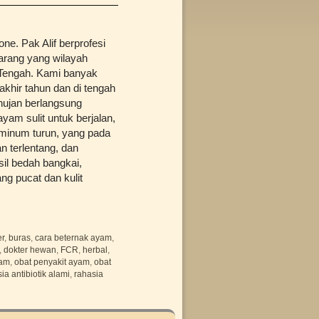
e. Pak Alif berprofesi
marang yang wilayah
 Tengah. Kami banyak
akhir tahun dan di tengah
hujan berlangsung
am sulit untuk berjalan,
 minum turun, yang pada
 terlentang, dan
il bedah bangkai,
ng pucat dan kulit
er
,
buras
,
cara beternak ayam
,
,
dokter hewan
,
FCR
,
herbal
,
yam
,
obat penyakit ayam
,
obat
ia antibiotik alami
,
rahasia