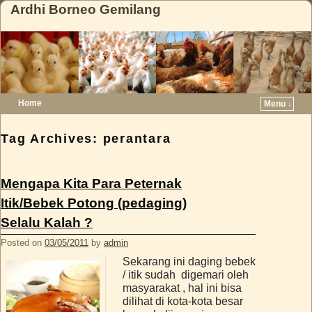
Ardhi Borneo Gemilang
Home
Menu ↓
Skip to primary content
Skip to secondary content
Tag Archives:
perantara
Mengapa Kita Para Peternak
Itik/Bebek Potong (pedaging)
Selalu Kalah ?
Posted on
03/05/2011
by
admin
Sekarang ini daging bebek
/ itik sudah digemari oleh
masyarakat , hal ini bisa
dilihat di kota-kota besar