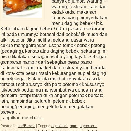
banyak dijumpai warung –
warung, restoran, cafe dan
kedai-kedai makanan
lainnya yang menyediakan
menu daging bebek / itik.
Kebutuhan daging bebek / itik di pasaran sekarang
ini pada umumnya berasal dari bebek/itik muda dan
afkir petelur. Jika melihat peluang pasar yang
cukup menggairahkan, usaha ternak bebek potong
(pedaging), karkas atau daging bebek sekarang ini
bisa dikatakan sebagai usaha yang layak. Sebagai
gambaran hampir dari sebagian besar pasar
tradisional, super market dan restoran yang berada
di kota-kota besar masih kekurangan suplai daging
bebek segar. Kalau kita melihat kenyataan / fakta
tersebut seharusnya kita para peternak khususnya
itik/bebek pedaging menyambutnya dengan riang
gembira, tetapi fakta di kalangan peternak berkata
lain, hampir dari seluruh peternak bebek
potong/pedaging mengeluh dan mengatakan
bahwa …
Lanjutkan membaca
Posted in
Itik/Bebek
|
Tagged
agribisnis
,
agro
,
agrobisnis
,