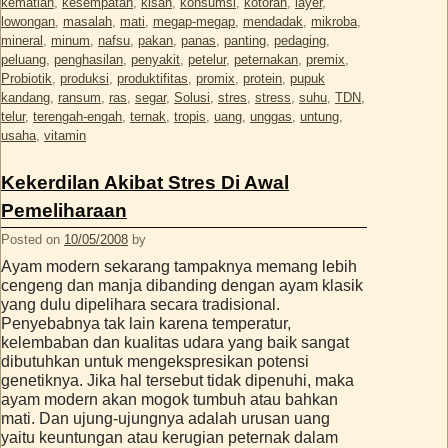
kematian
,
kesempatan
,
kisah
,
konsumsi
,
kotoran
,
layer
,
lowongan
,
masalah
,
mati
,
megap-megap
,
mendadak
,
mikroba
,
mineral
,
minum
,
nafsu
,
pakan
,
panas
,
panting
,
pedaging
,
peluang
,
penghasilan
,
penyakit
,
petelur
,
peternakan
,
premix
,
Probiotik
,
produksi
,
produktifitas
,
promix
,
protein
,
pupuk
kandang
,
ransum
,
ras
,
segar
,
Solusi
,
stres
,
stress
,
suhu
,
TDN
,
telur
,
terengah-engah
,
ternak
,
tropis
,
uang
,
unggas
,
untung
,
usaha
,
vitamin
Kekerdilan Akibat Stres Di Awal
Pemeliharaan
Posted on
10/05/2008
by
Ayam modern sekarang tampaknya memang lebih
cengeng dan manja dibanding dengan ayam klasik
yang dulu dipelihara secara tradisional.
Penyebabnya tak lain karena temperatur,
kelembaban dan kualitas udara yang baik sangat
dibutuhkan untuk mengekspresikan potensi
genetiknya. Jika hal tersebut tidak dipenuhi, maka
ayam modern akan mogok tumbuh atau bahkan
mati. Dan ujung-ujungnya adalah urusan uang
yaitu keuntungan atau kerugian peternak dalam