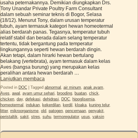
usaha peternakannya. Demikian diungkapkan Drs.
Tony Unandar Private Poultry Farm Consultant
dalam sebuah seminar teknis di Bogor, Selasa
(18/12). Menurut Tony, dalam urusan temperatur
tubuh, ayam termasuk kategori hewan homeotermal
alias berdarah panas. Tegasnya, temperatur tubuh
relatif stabil dan berada dalam selang temperatur
tertentu, tidak bergantung pada temperatur
lingkungannya seperti hewan berdarah dingin.
Akan tetapi, dalam hirarki hewan bertulang
belakang (vertebrata), ayam termasuk dalam kelas
Aves (bangsa burung) yang merupakan kelas
peralihan antara hewan berdarah …
Lanjutkan membaca
Posted in
DOC
|
Tagged
abnormal
,
air minum
,
anak ayam
,
Aves
,
awal
,
ayam umur sehari
,
brooding
,
buatan
,
chick
,
chicken
,
day
,
defekasi
,
dehidrasi
,
DOC
,
hipoglisemia
,
homeotermal
,
indukan
,
kekerdilan
,
kerdil
,
kloaka
,
kuning telur
,
litter
,
mikroorganisme
,
old
,
patogen
,
pencernaan
,
penyakit
,
peristaltik
,
sakit
,
stres
,
suhu
,
termoregulator
,
usus
,
vaksin