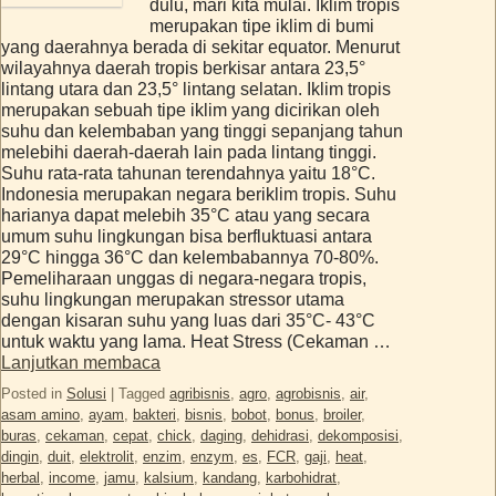
dulu, mari kita mulai. Iklim tropis
merupakan tipe iklim di bumi
yang daerahnya berada di sekitar equator. Menurut
wilayahnya daerah tropis berkisar antara 23,5°
lintang utara dan 23,5° lintang selatan. Iklim tropis
merupakan sebuah tipe iklim yang dicirikan oleh
suhu dan kelembaban yang tinggi sepanjang tahun
melebihi daerah-daerah lain pada lintang tinggi.
Suhu rata-rata tahunan terendahnya yaitu 18°C.
Indonesia merupakan negara beriklim tropis. Suhu
harianya dapat melebih 35°C atau yang secara
umum suhu lingkungan bisa berfluktuasi antara
29°C hingga 36°C dan kelembabannya 70-80%.
Pemeliharaan unggas di negara-negara tropis,
suhu lingkungan merupakan stressor utama
dengan kisaran suhu yang luas dari 35°C- 43°C
untuk waktu yang lama. Heat Stress (Cekaman …
Lanjutkan membaca
Posted in
Solusi
|
Tagged
agribisnis
,
agro
,
agrobisnis
,
air
,
asam amino
,
ayam
,
bakteri
,
bisnis
,
bobot
,
bonus
,
broiler
,
buras
,
cekaman
,
cepat
,
chick
,
daging
,
dehidrasi
,
dekomposisi
,
dingin
,
duit
,
elektrolit
,
enzim
,
enzym
,
es
,
FCR
,
gaji
,
heat
,
herbal
,
income
,
jamu
,
kalsium
,
kandang
,
karbohidrat
,