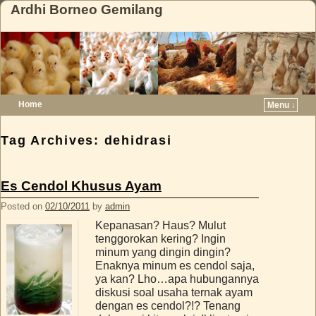
Ardhi Borneo Gemilang
Home
Menu ↓
Skip to primary content
Skip to secondary content
Tag Archives:
dehidrasi
Es Cendol Khusus Ayam
Posted on
02/10/2011
by
admin
Kepanasan? Haus? Mulut
tenggorokan kering? Ingin
minum yang dingin dingin?
Enaknya minum es cendol saja,
ya kan? Lho…apa hubungannya
diskusi soal usaha ternak ayam
dengan es cendol?!? Tenang