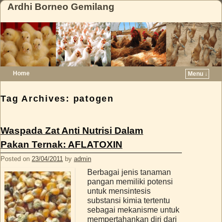
Ardhi Borneo Gemilang
Home
Menu ↓
Skip to primary content
Skip to secondary content
Tag Archives:
patogen
Waspada Zat Anti Nutrisi Dalam
Pakan Ternak: AFLATOXIN
Posted on
23/04/2011
by
admin
Berbagai jenis tanaman
pangan memiliki potensi
untuk mensintesis
substansi kimia tertentu
sebagai mekanisme untuk
mempertahankan diri dari