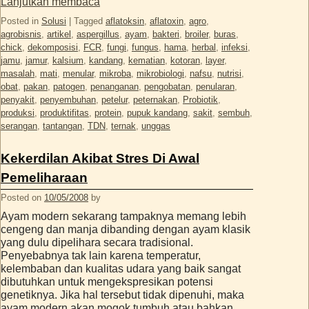
Lanjutkan membaca
Posted in
Solusi
|
Tagged
aflatoksin
,
aflatoxin
,
agro
,
agrobisnis
,
artikel
,
aspergillus
,
ayam
,
bakteri
,
broiler
,
buras
,
chick
,
dekomposisi
,
FCR
,
fungi
,
fungus
,
hama
,
herbal
,
infeksi
,
jamu
,
jamur
,
kalsium
,
kandang
,
kematian
,
kotoran
,
layer
,
masalah
,
mati
,
menular
,
mikroba
,
mikrobiologi
,
nafsu
,
nutrisi
,
obat
,
pakan
,
patogen
,
penanganan
,
pengobatan
,
penularan
,
penyakit
,
penyembuhan
,
petelur
,
peternakan
,
Probiotik
,
produksi
,
produktifitas
,
protein
,
pupuk kandang
,
sakit
,
sembuh
,
serangan
,
tantangan
,
TDN
,
ternak
,
unggas
Kekerdilan Akibat Stres Di Awal
Pemeliharaan
Posted on
10/05/2008
by
Ayam modern sekarang tampaknya memang lebih
cengeng dan manja dibanding dengan ayam klasik
yang dulu dipelihara secara tradisional.
Penyebabnya tak lain karena temperatur,
kelembaban dan kualitas udara yang baik sangat
dibutuhkan untuk mengekspresikan potensi
genetiknya. Jika hal tersebut tidak dipenuhi, maka
ayam modern akan mogok tumbuh atau bahkan