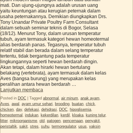
mati. Dan ujung-ujungnya adalah urusan uang
yaitu keuntungan atau kerugian peternak dalam
usaha peternakannya. Demikian diungkapkan Drs.
Tony Unandar Private Poultry Farm Consultant
dalam sebuah seminar teknis di Bogor, Selasa
(18/12). Menurut Tony, dalam urusan temperatur
tubuh, ayam termasuk kategori hewan homeotermal
alias berdarah panas. Tegasnya, temperatur tubuh
relatif stabil dan berada dalam selang temperatur
tertentu, tidak bergantung pada temperatur
lingkungannya seperti hewan berdarah dingin.
Akan tetapi, dalam hirarki hewan bertulang
belakang (vertebrata), ayam termasuk dalam kelas
Aves (bangsa burung) yang merupakan kelas
peralihan antara hewan berdarah …
Lanjutkan membaca
Posted in
DOC
|
Tagged
abnormal
,
air minum
,
anak ayam
,
Aves
,
awal
,
ayam umur sehari
,
brooding
,
buatan
,
chick
,
chicken
,
day
,
defekasi
,
dehidrasi
,
DOC
,
hipoglisemia
,
homeotermal
,
indukan
,
kekerdilan
,
kerdil
,
kloaka
,
kuning telur
,
litter
,
mikroorganisme
,
old
,
patogen
,
pencernaan
,
penyakit
,
peristaltik
,
sakit
,
stres
,
suhu
,
termoregulator
,
usus
,
vaksin