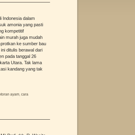
i Indonesia dalam
suk amonia yang pasti
g kompetitif
lain murah juga mudah
mprotkan ke sumber bau
i ditulis berawal dari
gen pada tanggal 26
akarta Utara. Tak lama
kasi kandang yang tak
otoran ayam
,
cara