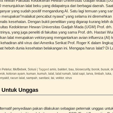
kit hewan Fakultas Kedokteran Hewan Universitas Gadjah Mada (UGM
 menunjukkan lalat beku yang didapatnya dari berbagai daerah. Saat 
anyar yang sudah positif mengandung AI. Satu lagi temuan yang sanga
) merupakan”malaikat pencabut nyawa” yang selama ini diremehkan
analis kesehatan. Dengan bukti penelitian yang digarap kurang lebih d
ultas Kedokteran Hewan Universitas Gadjah Mada (UGM) Prof. drh.
trinya, yang juga peneliti di fakultas yang sama Prof. drh. Hastari W
an lalat merupakan vektoryang mengantarkan avian influenza (AI)
kehadiran ahli virus dari Amerika Serikat Prof. Roger K dalam lingkup
heboh dunia kesehatan belakangan ini. Mengapa harus lalat? Di L
 Petelur
,
Itik/Bebek
,
Solusi
|
Tagged
amis
,
bakteri
,
bau
,
biosecurity
,
borok
,
busuk
,
d
orok
,
kotoran ayam
,
kuman
,
kumuh
,
lalat
,
lalat rumah
,
lalat sapi
,
larva
,
limbah
,
luka
,
enyakit
,
racun lalat
,
sampah
,
sanitasi
,
tai
,
vektor
,
virus
 Untuk Unggas
lternatif penyediaan pakan dilakukan sebagian peternak unggas untuk