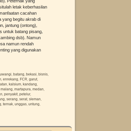
io). Peternak yang
itulah letak keberhasilan
pemanfaatan cacahan
a yang begitu akrab di
n, jantung (ontong),
s untuk batang pisang,
, kambing dsb). Namun
losa namun rendah
penting yang digunakan
uwangi
,
batang
,
bekasi
,
bisnis
,
m
,
enrekang
,
FCR
,
garut
,
latan
,
kalsium
,
kandang
,
,
malang
,
martapura
,
medan
,
an
,
penyakit
,
petelur
,
ang
,
serang
,
serat
,
sleman
,
g
,
ternak
,
unggas
,
untung
,