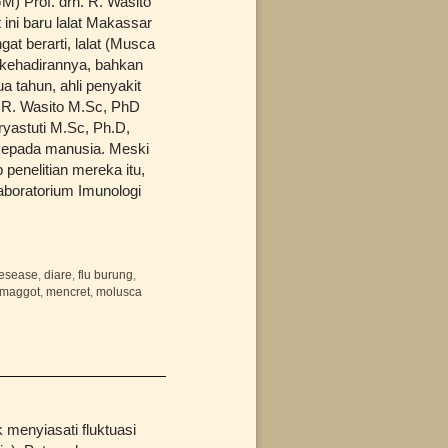
) Prof. drh. R. Wasito
ini baru lalat Makassar
t berarti, lalat (Musca
 kehadirannya, bahkan
ua tahun, ahli penyakit
 R. Wasito M.Sc, PhD
uryastuti M.Sc, Ph.D,
 kepada manusia. Meski
 penelitian mereka itu,
aboratorium Imunologi
esease
,
diare
,
flu burung
,
maggot
,
mencret
,
molusca
 menyiasati fluktuasi