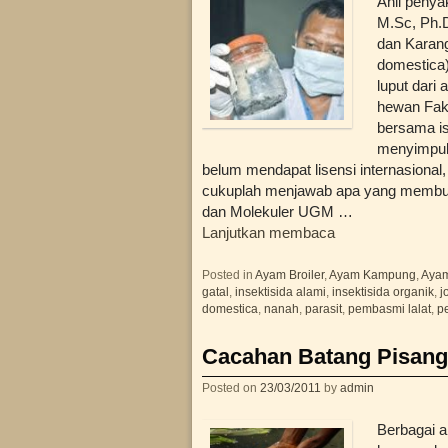
Ahli penya
M.Sc, Ph.D
dan Karang
domestica
luput dari 
hewan Fak
bersama is
menyimpulk
belum mendapat lisensi internasional, 
cukuplah menjawab apa yang membuat 
dan Molekuler UGM …
Lanjutkan membaca
Posted in
Ayam Broiler
,
Ayam Kampung
,
Ayam
gatal
,
insektisida alami
,
insektisida organik
,
j
domestica
,
nanah
,
parasit
,
pembasmi lalat
,
p
Cacahan Batang Pisang
Posted on
23/03/2011
by
admin
Berbagai a