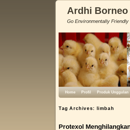
Ardhi Borneo
Go Environmentally Friendly
Skip to primary content
Skip to secondary content
Home
Profil
Produk Unggulan
Tag Archives:
limbah
Protexol Menghilangka