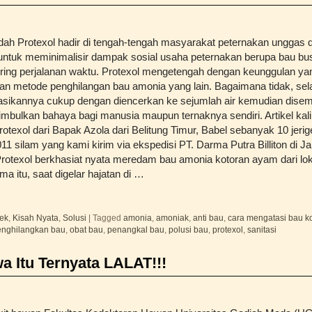
dah Protexol hadir di tengah-tengah masyarakat peternakan unggas d
untuk meminimalisir dampak sosial usaha peternakan berupa bau bu
ring perjalanan waktu. Protexol mengetengah dengan keunggulan yan
an metode penghilangan bau amonia yang lain. Bagaimana tidak, se
asikannya cukup dengan diencerkan ke sejumlah air kemudian dise
mbulkan bahaya bagi manusia maupun ternaknya sendiri. Artikel kali in
otexol dari Bapak Azola dari Belitung Timur, Babel sebanyak 10 jeri
11 silam yang kami kirim via ekspedisi PT. Darma Putra Billiton di J
otexol berkhasiat nyata meredam bau amonia kotoran ayam dari lo
a itu, saat digelar hajatan di …
bek
,
Kisah Nyata
,
Solusi
|
Tagged
amonia
,
amoniak
,
anti bau
,
cara mengatasi bau k
nghilangkan bau
,
obat bau
,
penangkal bau
,
polusi bau
,
protexol
,
sanitasi
a Itu Ternyata LALAT!!!