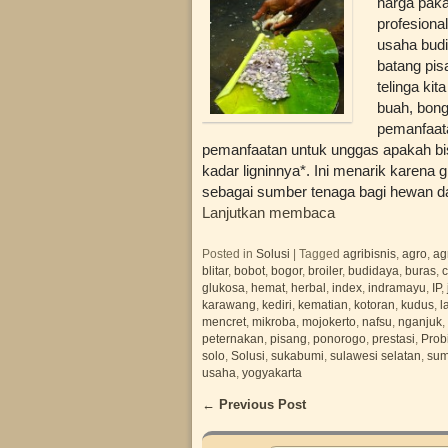
harga paka
profesiona
usaha budi
batang pis
telinga ki
buah, bong
pemanfaata
pemanfaatan untuk unggas apakah bi
kadar ligninnya*. Ini menarik karena 
sebagai sumber tenaga bagi hewan 
Lanjutkan membaca
Posted in
Solusi
|
Tagged
agribisnis
,
agro
,
ag
blitar
,
bobot
,
bogor
,
broiler
,
budidaya
,
buras
,
c
glukosa
,
hemat
,
herbal
,
index
,
indramayu
,
IP
,
karawang
,
kediri
,
kematian
,
kotoran
,
kudus
,
l
mencret
,
mikroba
,
mojokerto
,
nafsu
,
nganjuk
,
peternakan
,
pisang
,
ponorogo
,
prestasi
,
Probi
solo
,
Solusi
,
sukabumi
,
sulawesi selatan
,
su
usaha
,
yogyakarta
←
Previous Post
Post navigation