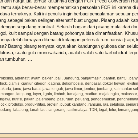
n dan harga jual ternak kaitannya dengan FCR (Feed Convertion Rat
l tentu saja benar-benar memperhatikan persoalan FCR ini karena di s
daya ternaknya. Kali ini penulis ingin berbagi pengalaman seputar 
ang sebagai pakan selingan alternatif buat unggas. Pisang adalah kat
ta dengan segudang manfaat. Seluruh bagian dari pisang mulai dari dau
gol, kulit sampai dengan batang pohonnya bisa dimanfaatkan. Khusu
nnya telah lumayan dikenal di kalangan peternak ruminansia (sapi
sa? Batang pisang ternyata kaya akan kandungan glukosa dan selu
glukosa, suatu gula monosakarida, adalah salah satu karbohidrat ter
dan tumbuhan. …
robisnis
,
alternatif
,
ayam
,
bakteri
,
bali
,
Bandung
,
banjarmasin
,
banten
,
bantul
,
bany
hick
,
ciamis
,
cianjur
,
cilegon
,
daging
,
dekomposisi
,
denpasar
,
dokter hewan
,
ekstri
jakarta
,
jamu
,
jawa barat
,
jawa tengah
,
jawa timur
,
jember
,
jombang
,
kalimantan se
amongan
,
lampung
,
layer
,
lignin
,
limbah
,
lumajang
,
madiun
,
majalengka
,
makassar
ngawi
,
nutrisi
,
pakan
,
palembang
,
pasuruan
,
peluang
,
penggemukan
,
penghemat
otik
,
produksi
,
produktifitas
,
protein
,
pupuk kandang
,
ransum
,
ras
,
selulosa
,
semar
medang
,
tabalong
,
tanah laut
,
tangerang
,
tasikmalaya
,
TDN
,
tegal
,
telur
,
temanggun