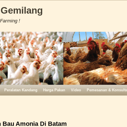
 Gemilang
 Farming !
Peralatan Kandang
Harga Pakan
Video
Pemesanan & Konsulta
n Bau Amonia Di Batam