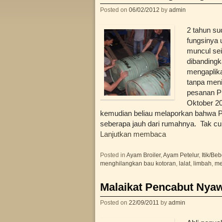
Posted on
06/02/2012
by
admin
2 tahun su
fungsinya 
muncul sei
dibandingk
mengaplik
tanpa meni
pesanan Pr
Oktober 20
kemudian beliau melaporkan bahwa Pr
seberapa jauh dari rumahnya. Tak cum
Lanjutkan membaca
Posted in
Ayam Broiler
,
Ayam Petelur
,
Itik/Be
menghilangkan bau kotoran
,
lalat
,
limbah
,
me
Malaikat Pencabut Nyaw
Posted on
22/09/2011
by
admin