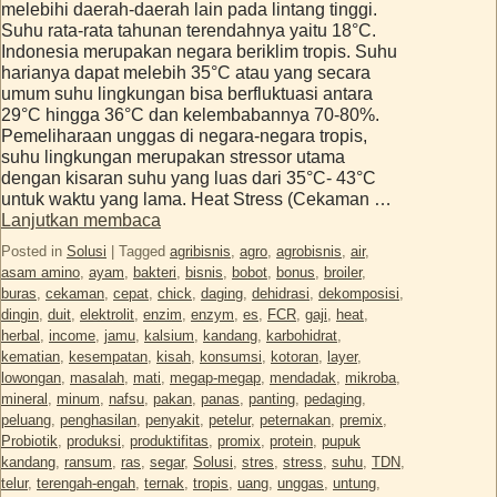
melebihi daerah-daerah lain pada lintang tinggi.
Suhu rata-rata tahunan terendahnya yaitu 18°C.
Indonesia merupakan negara beriklim tropis. Suhu
harianya dapat melebih 35°C atau yang secara
umum suhu lingkungan bisa berfluktuasi antara
29°C hingga 36°C dan kelembabannya 70-80%.
Pemeliharaan unggas di negara-negara tropis,
suhu lingkungan merupakan stressor utama
dengan kisaran suhu yang luas dari 35°C- 43°C
untuk waktu yang lama. Heat Stress (Cekaman …
Lanjutkan membaca
Posted in
Solusi
|
Tagged
agribisnis
,
agro
,
agrobisnis
,
air
,
asam amino
,
ayam
,
bakteri
,
bisnis
,
bobot
,
bonus
,
broiler
,
buras
,
cekaman
,
cepat
,
chick
,
daging
,
dehidrasi
,
dekomposisi
,
dingin
,
duit
,
elektrolit
,
enzim
,
enzym
,
es
,
FCR
,
gaji
,
heat
,
herbal
,
income
,
jamu
,
kalsium
,
kandang
,
karbohidrat
,
kematian
,
kesempatan
,
kisah
,
konsumsi
,
kotoran
,
layer
,
lowongan
,
masalah
,
mati
,
megap-megap
,
mendadak
,
mikroba
,
mineral
,
minum
,
nafsu
,
pakan
,
panas
,
panting
,
pedaging
,
peluang
,
penghasilan
,
penyakit
,
petelur
,
peternakan
,
premix
,
Probiotik
,
produksi
,
produktifitas
,
promix
,
protein
,
pupuk
kandang
,
ransum
,
ras
,
segar
,
Solusi
,
stres
,
stress
,
suhu
,
TDN
,
telur
,
terengah-engah
,
ternak
,
tropis
,
uang
,
unggas
,
untung
,