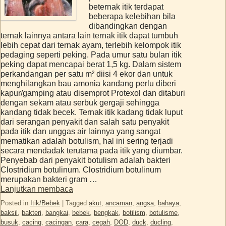
beternak itik terdapat
beberapa kelebihan bila
dibandingkan dengan
ternak lainnya antara lain ternak itik dapat tumbuh
lebih cepat dari ternak ayam, terlebih kelompok itik
pedaging seperti peking. Pada umur satu bulan itik
peking dapat mencapai berat 1,5 kg. Dalam sistem
perkandangan per satu m² diisi 4 ekor dan untuk
menghilangkan bau amonia kandang perlu diberi
kapur/gamping atau disemprot Protexol dan ditaburi
dengan sekam atau serbuk gergaji sehingga
kandang tidak becek. Ternak itik kadang tidak luput
dari serangan penyakit dan salah satu penyakit
pada itik dan unggas air lainnya yang sangat
mematikan adalah botulism, hal ini sering terjadi
secara mendadak terutama pada itik yang diumbar.
Penyebab dari penyakit botulism adalah bakteri
Clostridium botulinum. Clostridium botulinum
merupakan bakteri gram …
Lanjutkan membaca
Posted in
Itik/Bebek
|
Tagged
akut
,
ancaman
,
angsa
,
bahaya
,
baksil
,
bakteri
,
bangkai
,
bebek
,
bengkak
,
botilism
,
botulisme
,
busuk
,
cacing
,
cacingan
,
cara
,
cegah
,
DOD
,
duck
,
ducling
,