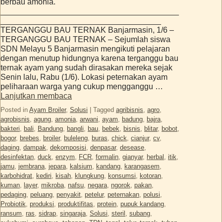
berbau amonia.
________________________________________
____________________________________
TERGANGGU BAU TERNAK Banjarmasin, 1/6 –
TERGANGGU BAU TERNAK – Sejumlah siswa
SDN Melayu 5 Banjarmasin mengikuti pelajaran
dengan menutup hidungnya karena terganggu bau
ternak ayam yang sudah dirasakan mereka sejak
Senin lalu, Rabu (1/6). Lokasi peternakan ayam
peliharaan warga yang cukup mengganggu …
Lanjutkan membaca
Posted in
Ayam Broiler
,
Solusi
|
Tagged
agribisnis
,
agro
,
agrobisnis
,
agung
,
amonia
,
arwani
,
ayam
,
badung
,
bajra
,
bakteri
,
bali
,
Bandung
,
bangli
,
bau
,
bebek
,
bisnis
,
blitar
,
bobot
,
bogor
,
brebes
,
broiler
,
buleleng
,
buras
,
chick
,
cianjur
,
cv
,
daging
,
dampak
,
dekomposisi
,
denpasar
,
desease
,
desinfektan
,
duck
,
enzym
,
FCR
,
formalin
,
gianyar
,
herbal
,
itik
,
jamu
,
jembrana
,
jepara
,
kalsium
,
kandang
,
karangasem
,
karbohidrat
,
kediri
,
kisah
,
klungkung
,
konsumsi
,
kotoran
,
kuman
,
layer
,
mikroba
,
nafsu
,
negara
,
ngorok
,
pakan
,
pedaging
,
peluang
,
penyakit
,
petelur
,
peternakan
,
polusi
,
Probiotik
,
produksi
,
produktifitas
,
protein
,
pupuk kandang
,
ransum
,
ras
,
sidrap
,
singaraja
,
Solusi
,
steril
,
subang
,