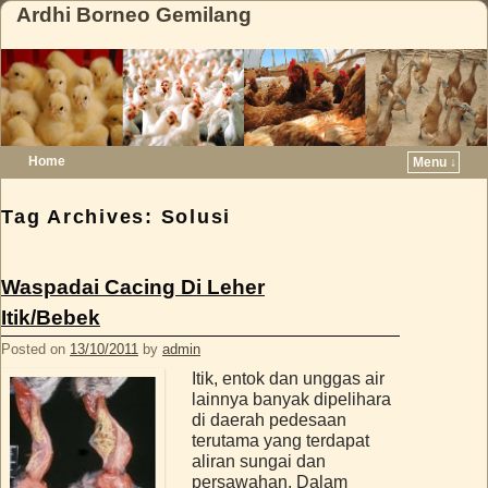
Ardhi Borneo Gemilang
Home
Menu ↓
Skip to primary content
Skip to secondary content
Tag Archives:
Solusi
Waspadai Cacing Di Leher
Itik/Bebek
Posted on
13/10/2011
by
admin
Itik, entok dan unggas air
lainnya banyak dipelihara
di daerah pedesaan
terutama yang terdapat
aliran sungai dan
persawahan. Dalam