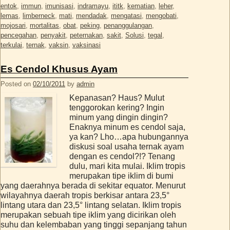
entok
,
immun
,
imunisasi
,
indramayu
,
ititk
,
kematian
,
leher
,
lemas
,
limberneck
,
mati
,
mendadak
,
mengatasi
,
mengobati
,
mojosari
,
mortalitas
,
obat
,
peking
,
penanggulangan
,
pencegahan
,
penyakit
,
peternakan
,
sakit
,
Solusi
,
tegal
,
terkulai
,
ternak
,
vaksin
,
vaksinasi
Es Cendol Khusus Ayam
Posted on
02/10/2011
by
admin
Kepanasan? Haus? Mulut
tenggorokan kering? Ingin
minum yang dingin dingin?
Enaknya minum es cendol saja,
ya kan? Lho…apa hubungannya
diskusi soal usaha ternak ayam
dengan es cendol?!? Tenang
dulu, mari kita mulai. Iklim tropis
merupakan tipe iklim di bumi
yang daerahnya berada di sekitar equator. Menurut
wilayahnya daerah tropis berkisar antara 23,5°
lintang utara dan 23,5° lintang selatan. Iklim tropis
merupakan sebuah tipe iklim yang dicirikan oleh
suhu dan kelembaban yang tinggi sepanjang tahun